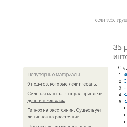
если тебе труд
35 
инт
Сод
3
Популярные материалы
С
9 недугов, которые лечит герань.
Ч
Сильная мантра, которая привлечет
К
деньги в кошелек.
К
Гипноз на расстоянии. Существует
ли гипноз на расстоянии
Психология: возможности для