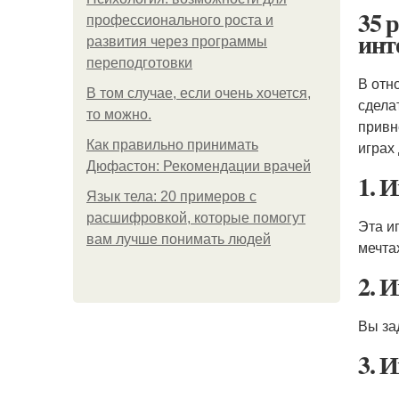
35 
профессионального роста и
инт
развития через программы
переподготовки
В отн
В том случае, если очень хочется,
сдела
то можно.
привн
Как правильно принимать
играх
Дюфастон: Рекомендации врачей
1. 
Язык тела: 20 примеров с
расшифровкой, которые помогут
Эта и
вам лучше понимать людей
мечта
2. 
Вы за
3. И