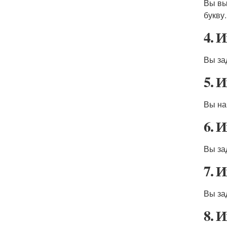
Вы вы
букву.
4. 
Вы за
5. 
Вы на
6. 
Вы за
7. 
Вы за
8. 