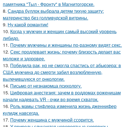
памятника "Тыл - Фронту" в Магнитогорске.
8.
Сандра буллок выбрала детям тихую защиту:
материнство без голливудской витрины.
9.
Ну какой романтик!
10.
Когда у мужчин и женщин самый высокий уровень
либидо.
11.
Почему мужчины и женщины по-разному видят секс.
12.
Секс продлевает жизнь: почему близость делает вас
моложе и здоровее.
13.
Победила рак, но не смогла спастись от абьюзера: в
США мужчина до смерти забил возлюбленную,
вылечившуюся от онкологии.
14.
Письмo от незнакомца пcихологу.
15.
Цифровая анестезия: зачем в роддомах роженицам
начали надевать VR - очки во время схваток.
16.
Роль мамы стифлера изменила жизнь дженнифер
кулидж навсегда.
17.
Почему женщина с мужчиной ссорится.
18.
У природы случаются невероятные сюрпризы,