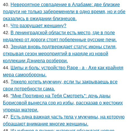
40.
Невероятное совпадение в Алабаме: две близкие
подруги не только забеременели в одно время, но и обе
оказались в ожидании близнецов.
41.
Что разрушает женщину?
42.
В ленинградской области есть место, где в поле
недалеко от дороги стоят побеленные русские печи.
43.
Зендая вновь подтверждает статус иконы стиля,
открывая сезон мероприятий в наряде из новой
коллекции Дэниела розберри.
44.
Шипы и боль: устройство Rape - a - Axe как крайняя
мера самообороны.
45.
Тяжело хотеть мужчину, если ты закрываешь все
свои потребности сама.
46.
"Мне Противно на Тебя Смотреть": дочь даны
Борисовой вынесла сор из избы, рассказав о жестоких
упреках матери.
47.
Есть одна важная часть тела у мужчины, на которую
обращают внимание многие женщины.
48.
Из кубиков в пузико: интернет обсуждает новую