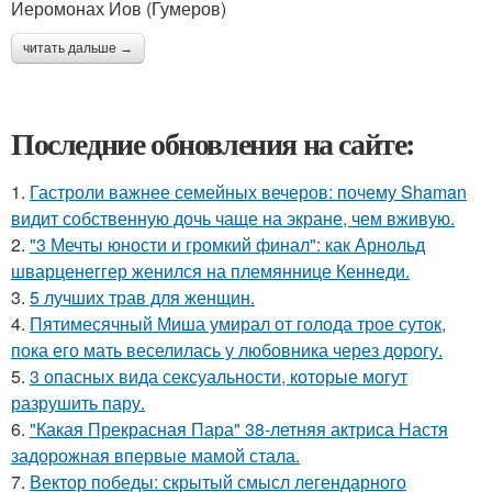
Иеромонах Иов (Гумеров)
читать дальше →
Последние обновления на сайте:
1.
Гастроли важнее семейных вечеров: почему Shaman
видит собственную дочь чаще на экране, чем вживую.
2.
"3 Мечты юности и громкий финал": как Арнольд
шварценеггер женился на племяннице Кеннеди.
3.
5 лучших трав для женщин.
4.
Пятимесячный Миша умирал от голода трое суток,
пока его мать веселилась у любовника через дорогу.
5.
3 опасных вида сексуальности, которые могут
разрушить пару.
6.
"Какая Прекрасная Пара" 38-летняя актриса Настя
задорожная впервые мамой стала.
7.
Вектор победы: скрытый смысл легендарного