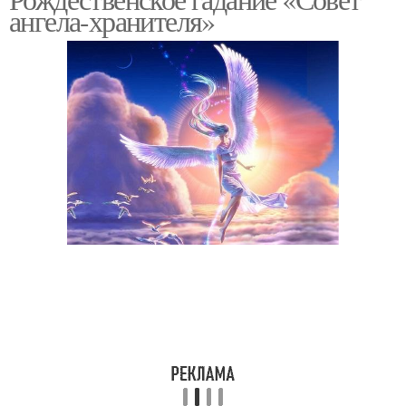
Гадание на воске
ангела-хранителя»