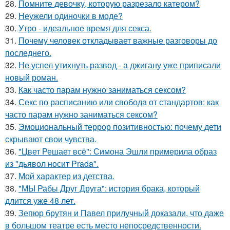
28.
Помните девочку, которую разрезало катером?
29.
Неужели одиночки в моде?
30.
Утро - идеальное время для секса.
31.
Почему человек откладывает важные разговоры до
последнего.
32.
Не успел утихнуть развод - а джигану уже приписали
новый роман.
33.
Как часто парам нужно заниматься сексом?
34.
Секс по расписанию или свобода от стандартов: как
часто парам нужно заниматься сексом?
35.
Эмоциональный террор позитивностью: почему дети
скрывают свои чувства.
36.
"Цвет Решает всё": Симона Эшли примерила образ
из "дьявол носит Prada".
37.
Мой характер из детства.
38.
"МЫ Рабы Друг Друга": история брака, который
длится уже 48 лет.
39.
Зепюр брутян и Павел прилучный доказали, что даже
в большом театре есть место непосредственности.