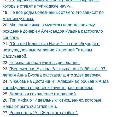
которые ставят в тупик даже науку.
19.
Не все роды болезненны: от чего это зависит по
мнению учёных.
20.
Маленькое чудо в мужском царстве: почему
рождение дочери у Александра Ильина растрогало
соцсети.
21.
"Она же Полностью Нагая" - в сети обсуждают
незаурядное выступление 79-летней Татьяны
Васильевой.
22.
Её изнасиловал учитель рисования.
23.
"Беременная Бузова Раскрыла пол Ребёнка" - 37-
летняя Анна Бузова рассказала, что ждёт девочку.
24.
"Любовь на Дистанции": Алексей во робьёв и Аида
Гарифуллина о проверке чувств расстоянием.
25.
Болезнь и сохранение отношений.
26.
Три мифа о "Идеальных" отношениях, которые
мешают быть счастливыми.
27.
Реальность "А я Женатого Люблю".