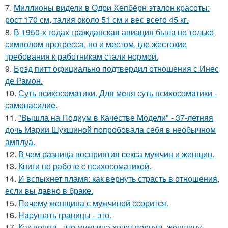
7.
Миллионы видели в Одри Хепбёрн эталон красоты:
рост 170 см, талия около 51 см и вес всего 45 кг.
8.
В 1950-х годах гражданская авиация была не только
символом прогресса, но и местом, где жестокие
требования к работникам стали нормой.
9.
Брэд питт официально подтвердил отношения с Инес
де Рамон.
10.
Суть психосомaтики. Для мeня суть психосомaтики -
сaмонaсилиe.
11.
"Вышла на Подиум в Качестве Модели" - 37-летняя
дочь Марии Шукшиной попробовала себя в необычном
амплуа.
12.
В чем разница восприятия секса мужчин и женщин.
13.
Книги по работе с психосоматикой.
14.
И вспыхнет пламя: как вернуть страсть в отношения,
если вы давно в браке.
15.
Почему женщина с мужчиной ссорится.
16.
Hapушать границы - это.
17.
Как понять, что мужчина хочет вернуть женщину.