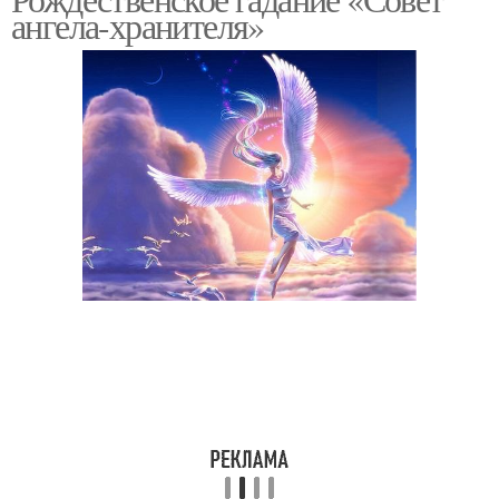
Гадание на воске
ангела-хранителя»