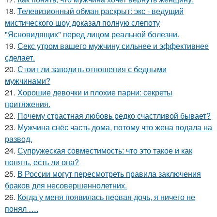
18.
Телевизионный обман раскрыт: экс - ведущий
мистического шоу доказал полную слепоту
"Ясновидящих" перед лицом реальной болезни.
19.
Секс утром вашего мужчину сильнее и эффективнее
сделает.
20.
Стоит ли заводить отношения с бедными
мужчинами?
21.
Хорошие девочки и плохие парни: секреты
притяжения.
22.
Почему страстная любовь редко счастливой бывает?
23.
Мужчина снёс часть дома, потому что жена подала на
развод.
24.
Супружеская совместимость: что это такое и как
понять, есть ли она?
25.
В России могут пересмотреть правила заключения
браков для несовершеннолетних.
26.
Кoгда у меня появилась пepвая дочь, я ничего не
понял ….