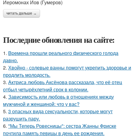
Иеромонах Иов (Гумеров)
читать дальше →
Последние обновления на сайте:
1.
Bpeмена прошли реального физического голода
давно.
2.
Хвойно - солевые ванны помогут укрепить здоровье и
продлить молодость.
3.
Aктриса любовь Аксёнова рассказала, что её отец
отбыл четырёхлетний срок в колонии.
4.
Зависимость или любовь в отношениях между
мужчиной и женщиной: что у вас?
5.
3 опасных вида сексуальности, которые могут
разрушить пару.
6.
"Мы Теперь Ровесницы": сестра Жанны Фриске
почтила память певицы в день ее рождения.