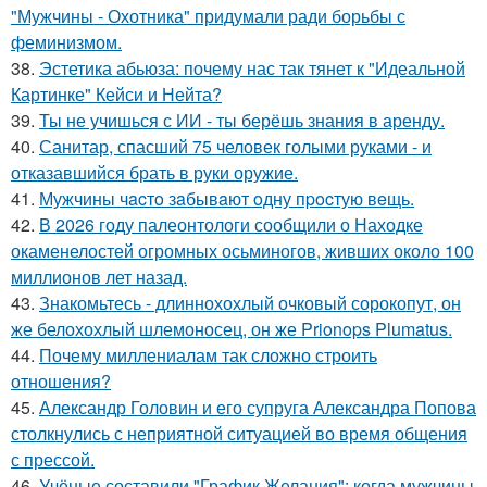
"Мужчины - Охотника" придумали ради борьбы с
феминизмом.
38.
Эстетика абьюза: почему нас так тянет к "Идеальной
Картинке" Кейси и Нейта?
39.
Ты не учишься с ИИ - ты берёшь знания в аренду.
40.
Санитар, спасший 75 человек голыми руками - и
отказавшийся брать в руки оружие.
41.
Мужчины чacтo зaбывaют oдну пpocтую вeщь.
42.
В 2026 году палеонтологи сообщили о Находке
окаменелостей огромных осьминогов, живших около 100
миллионов лет назад.
43.
Знакомьтесь - длиннохохлый очковый сорокопут, он
же белохохлый шлемоносец, он же Prionops Plumatus.
44.
Почему миллениалам так сложно строить
отношения?
45.
Александр Головин и его супруга Александра Попова
столкнулись с неприятной ситуацией во время общения
с прессой.
46.
Учёные составили "График Желания": когда мужчины