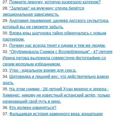
27.
Помните девочку, которую разрезало катером?
28.
"Залипаю" на мужчину: откуда берётся
эмоциональная зависимость.
29.
Анатомия лицемерия: шедевр датского скульптора,
который вы не сможете забыть.
30.
Вдова юры шатунова тайно обвенчалась с новым
партнером.
31.
Почему нас всегда тянет к одним и тем же людям.
32.
"Опубликовала Снимок с Возлюбленным" - 47-летняя
Ирина пегова выложила совместную фотографию со
своим молодым избранником.
33.
Утро - идеальное время для секса.
34.
Щитовидка и лишний вес: что действительно важно
знать.
35.
На этом снимке - 26-летний Хуан морено и эррера -
Хименес, никому не известный испанский актёр, только
начинающий свой путь в кино.
36.
Кто должен извиняться?
37.
Фальшивая история каменного века: концепцию