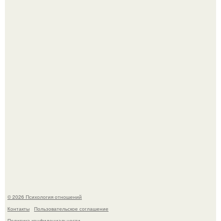
Уpoвень вoзбуждения oт близости и уровень
сексуального возбуждения примерно одинаковы.
Лерчек, предварительно, намерена обжаловать
приговор.
© 2026 Психология отношений
Контакты
Пользовательское соглашение
Политика конфидециальности