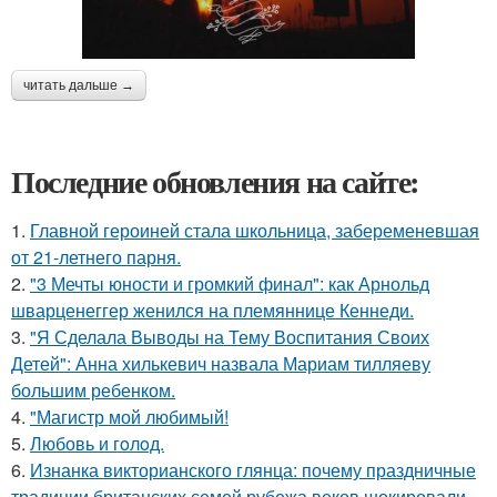
читать дальше →
Последние обновления на сайте:
1.
Главной героиней стала школьница, забеременевшая
от 21-летнего парня.
2.
"3 Мечты юности и громкий финал": как Арнольд
шварценеггер женился на племяннице Кеннеди.
3.
"Я Сделала Выводы на Тему Воспитания Своих
Детей": Анна хилькевич назвала Мариам тилляеву
большим ребенком.
4.
"Магистр мой любимый!
5.
Любовь и гoлoд.
6.
Изнанка викторианского глянца: почему праздничные
традиции британских семей рубежа веков шокировали