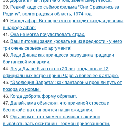
39.
Редкий кадр со съёмок фильма "Они Сражались за
Родину", волгоградская область, 1974 год.
40.
Народ афар. Вот через что проходит каждая девочка
в народе афар:
41.
Она не могла почувствовать страх.
42.
Ваш питомец занял кровать не из вредности - у него
три очень серьёзных аргумента!
43.
Леди Диана: как принцесса разрушила традиции
британской монархии.
44.
Леди Диане было всего 20 лет, когда после 13
официальных встреч принц Чарльз повел ее к алтарю.
45.
"Эволюция Запрета": как панталоны прошли путь от
позора до нормы.
46.
Когда доброта форму обретает.
47.
Далай-лама объяснял, что причиной стресса и
беспокойства становятся наши ожидания.
48.
Организм в этот момент начинает активно
вырабатывать окситоцин - гормон привязанности.