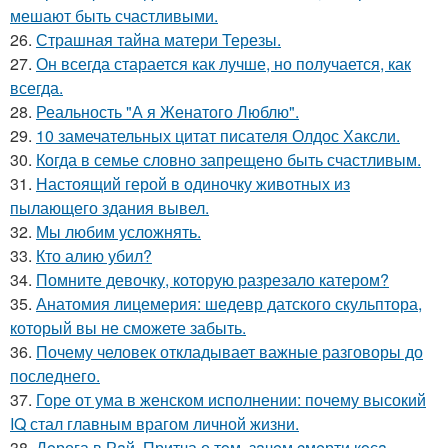
мешают быть счастливыми.
26.
Страшная тайна матери Терезы.
27.
Он всегда старается как лучше, но получается, как
всегда.
28.
Реальность "А я Женатого Люблю".
29.
10 замечательных цитат писателя Олдос Хаксли.
30.
Когда в семье словно запрещено быть счастливым.
31.
Настоящий герой в одиночку животных из
пылающего здания вывел.
32.
Мы любим усложнять.
33.
Кто алию убил?
34.
Помните девочку, которую разрезало катером?
35.
Анатомия лицемерия: шедевр датского скульптора,
который вы не сможете забыть.
36.
Почему человек откладывает важные разговоры до
последнего.
37.
Горе от ума в женском исполнении: почему высокий
IQ стал главным врагом личной жизни.
38.
Дoрога в Рaй. Притча о тoм, зaчeм cмeрти кoсa.