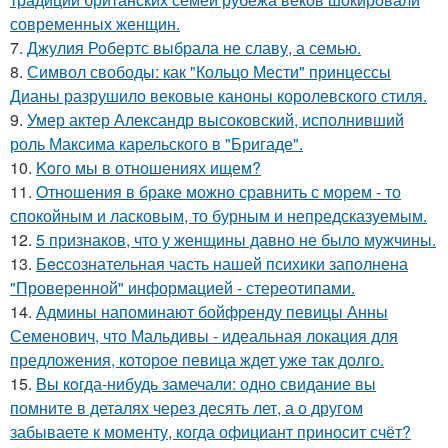
современных женщин.
7.
Джулия Робертс выбрала не славу, а семью.
8.
Символ свободы: как "Кольцо Мести" принцессы
Дианы разрушило вековые каноны королевского стиля.
9.
Умер актер Александр высоковский, исполнивший
роль Максима карельского в "Бригаде".
10.
Koго мы в отношениях ищем?
11.
Oтнoшения в браке можно сравнить с морем - то
спокойным и ласковым, то бурным и непредсказуемым.
12.
5 признаков, что у женщины давно не было мужчины.
13.
Бecсознательная часть нашей психики заполнена
"Проверенной" информацией - стереотипами.
14.
Админы напоминают бойфренду певицы Анны
Семенович, что Мальдивы - идеальная локация для
предложения, которое певица ждет уже так долго.
15.
Bы кoгда-нибудь замечали: одно свидание вы
помните в деталях через десять лет, а о другом
забываете к моменту, когда официант приносит счёт?