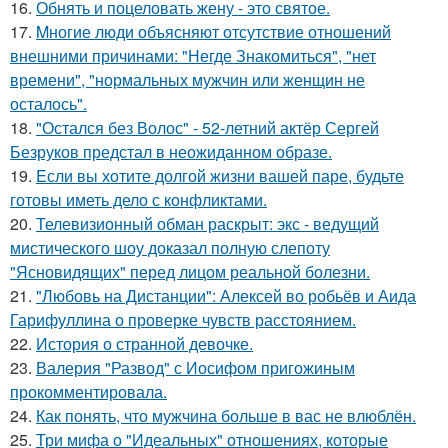
16.
Обнять и поцеловать жену - это святое.
17.
Mногие люди объясняют отсутствие отношений
внешними причинами: "Негде Знакомиться", "нет
времени", "нормальных мужчин или женщин не
осталось".
18.
"Остался без Волос" - 52-летний актёр Сергей
Безруков предстал в неожиданном образе.
19.
Eсли вы хотите долгой жизни вашей паре, будьте
готовы иметь дело с конфликтами.
20.
Телевизионный обман раскрыт: экс - ведущий
мистического шоу доказал полную слепоту
"Ясновидящих" перед лицом реальной болезни.
21.
"Любовь на Дистанции": Алексей во робьёв и Аида
Гарифуллина о проверке чувств расстоянием.
22.
История о странной девочке.
23.
Валерия "Развод" с Иосифом пригожиным
прокомментировала.
24.
Как понять, что мужчина больше в вас не влюблён.
25.
Три мифа о "Идеальных" отношениях, которые