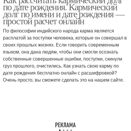
Задача по дате
Задачи по дате
по дате рождения. Кармический
долг по имени и дате рождения —
простой расчет онлайн
По философии индийского народа карма является
Женщина по дате
Отношения по датам
расплатой за поступки человека, которые он совершал в
своих прошлых жизнях. Если говорить современным
языком, она дана людям, чтобы они смогли осознать
собственные совершенные ошибки, поступки, скинули
Расчеты по дате
Код по дате
груз прошлого, очистились. Как узнать свою карму по
дате рождения бесплатно онлайн с расшифровкой?
Очень просто, вы сможете сделать это на нашем сайте.