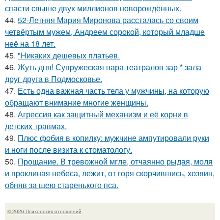
спасти свыше двух миллионов новорождённых.
44.
52-Летняя Мария Миронова рассталась со своим
четвёртым мужем, Андреем сорокой, который младше
неё на 18 лет.
45.
"Никаких дешевых платьев.
46.
Жуть дня! Супружеская пара театралов зар * зала
друг друга в Подмосковье.
47.
Есть одна важная часть тела у мужчины, на которую
обращают внимание многие женщины.
48.
Агрессия как защитный механизм и её корни в
детских травмах.
49.
Плюс фобия в копилку: мужчине ампутировали руки
и ноги после визита к стоматологу.
50.
Прощание. В тревожной мгле, отчаянно рыдая, моля
и проклиная небеса, лежит, от горя скорчившись, хозяин,
обняв за шею старенького пса.
© 2026 Психология отношений