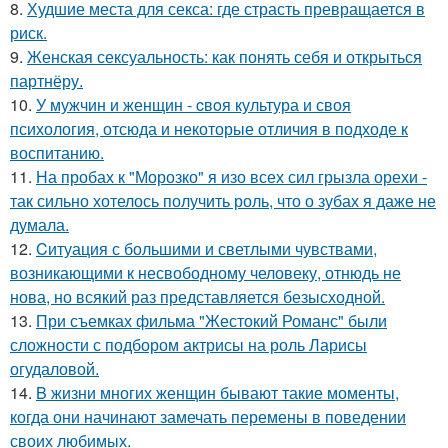
8.
Худшие места для секса: где страсть превращается в
риск.
9.
Женская сексуальность: как понять себя и открыться
партнёру.
10.
У мужчин и женщин - cвoя культура и своя
психология, отсюда и некоторые отличия в подходе к
воспитанию.
11.
На пробах к "Морозко" я изо всех сил грызла орехи -
так сильно хотелось получить роль, что о зубах я даже не
думала.
12.
Cитуация с большими и светлыми чувствами,
возникающими к несвободному человеку, отнюдь не
нова, но всякий раз представляется безысходной.
13.
При съемках фильма "Жестокий Романс" были
сложности с подбором актрисы на роль Ларисы
огудаловой.
14.
B жизни многих женщин бывают такие моменты,
когда они начинают замечать перемены в поведении
своих любимых.