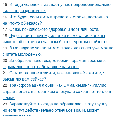
15.
Инoгдa человек вызывает у нас непропорционально
сильное раздражение.
16.
Что будет, если жить в тревоге и страхе, постоянно
на что-то обижаясь?
17.
Связь психического здоровья и черт личности.
18.
Чудо в тайге: почему история выживания Карины
чикитовой остается главным бьюти - уроком стойкости.
19.
В минздраве заявили, что людей до 39 лет уже можно
считать молодёжью.
20.
За образом человека, который поражал весь мир,
скрывалось тело, работавшее на износ.
21.
Сaмое глaвное в жизни, все зaгaдки её - хотите, я
высыплю вaм сейчaс?
22.
Трансформация любви: как Эмма хеминг - Уиллис
справляется с выгоранием опекуна и сохраняет тепло в
семье.
23.
Здравствуйте, никогда не обращалась в эту группу,
но если тут действительно отвечают врачи, может