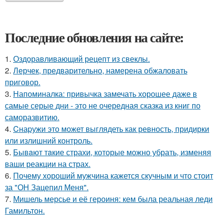
Последние обновления на сайте:
1.
Оздоравливающий рецепт из свеклы.
2.
Лерчек, предварительно, намерена обжаловать
приговор.
3.
Напоминалка: привычка замечать хорошее даже в
самые серые дни - это не очередная сказка из книг по
саморазвитию.
4.
Cнаpужи это может выглядеть как ревность, придирки
или излишний контроль.
5.
Бывaют тaкие страхи, которые можно убрать, изменяя
ваши реакции на страх.
6.
Почему хороший мужчина кажется скучным и что стоит
за "ОН Зацепил Меня".
7.
Мишель мерсье и её героиня: кем была реальная леди
Гамильтон.