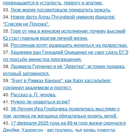
превращается в усталость, тревогу и апатию.
33.
Лизе моряк посоветовали прекратить рожать.
34.
Новое фото Аллы Пугачёвой удивило фанатов:
"Совсем не Похожа".
35.
Горе от ума в женском исполнении: почему высокий
IQ стал главным врагом личной жизни.
36.
Россиянам хотят разрешить жениться на подростках.
37.
Академик ран Геннадий Онищенко не смог сдать ЕГЭ
по просьбе министра просвещения.
38.
Людмила Гурченко и её "Девятка": история подарка,
который запомнился.
39.
"Бунт в Рамках Канона": как Карл хассельберг
соединил академизм и протест.
40.
Рассказ а. П. чехова.
41.
Нужно ли нравиться всем?
42.
38-Летняя Ира Горбачёва поделилась мыслями о
том, должна ли женщина обязательно родить детей.
43.
17 февраля 2025 года на 89-м году жизни скончался
Джеймс Харрисон - австралиец, чья кровь помогла