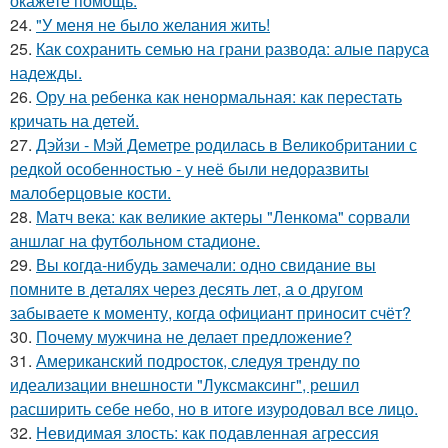
окажете помощь.
24.
"У меня не было желания жить!
25.
Как сохранить семью на грани развода: алые паруса
надежды.
26.
Ору на ребенка как ненормальная: как перестать
кричать на детей.
27.
Дэйзи - Мэй Деметре родилась в Великобритании с
редкой особенностью - у неё были недоразвиты
малоберцовые кости.
28.
Матч века: как великие актеры "Ленкома" сорвали
аншлаг на футбольном стадионе.
29.
Вы когда-нибудь замечали: одно свидание вы
помните в деталях через десять лет, а о другом
забываете к моменту, когда официант приносит счёт?
30.
Почему мужчина не делает предложение?
31.
Американский подросток, следуя тренду по
идеализации внешности "Луксмаксинг", решил
расширить себе небо, но в итоге изуродовал все лицо.
32.
Невидимая злость: как подавленная агрессия