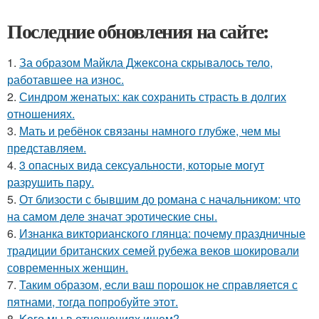
Последние обновления на сайте:
1.
За образом Майкла Джексона скрывалось тело,
работавшее на износ.
2.
Синдром женатых: как сохранить страсть в долгих
отношениях.
3.
Мать и ребёнок связаны намного глубже, чем мы
представляем.
4.
3 опасных вида сексуальности, которые могут
разрушить пару.
5.
От близости с бывшим до романа с начальником: что
на самом деле значат эротические сны.
6.
Изнанка викторианского глянца: почему праздничные
традиции британских семей рубежа веков шокировали
современных женщин.
7.
Таким образом, если ваш порошок не справляется с
пятнами, тогда попробуйте этот.
8.
Koго мы в отношениях ищем?