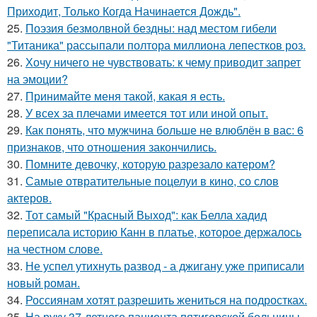
Приходит, Только Когда Начинается Дождь".
25.
Поэзия безмолвной бездны: над местом гибели
"Титаника" рассыпали полтора миллиона лепестков роз.
26.
Хочу ничего не чувствовать: к чему приводит запрет
на эмоции?
27.
Принимайте меня такой, какая я есть.
28.
У всех за плечами имеется тот или иной опыт.
29.
Как понять, что мужчина больше не влюблён в вас: 6
признаков, что отношения закончились.
30.
Помните девочку, которую разрезало катером?
31.
Самые отвратительные поцелуи в кино, со слов
актеров.
32.
Тот самый "Красный Выход": как Белла хадид
переписала историю Канн в платье, которое держалось
на честном слове.
33.
Не успел утихнуть развод - а джигану уже приписали
новый роман.
34.
Россиянам хотят разрешить жениться на подростках.
35.
На руку 37-летнего пациента пятигорской больницы