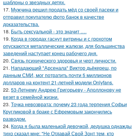
шаблоны о звездных детях.
17.
Мужчина решил продать мёд со своей пасеки и
отправил покупателю фото банок в качестве
доказательства.
18.
Быть сексуальной - это значит ….
19.
Когда в городах гаснут витрины и с грохотом
опускаются металлические жалюзи, для большинства
заведений наступает конец рабочего дня.
20.
Связь психического здоровья и черт личности.
21.
Нападающий "Арсенала" Виктор дьёкереш, по
данным СМИ, мог потратить почти 5 миллионов
долларов на контент 21-летней модели Onlyfans.
22.
53-Летнему Андрею Григорьеву - Аполлонову не
везет в семейной жизни.
23.
Точка невозврата: почему 23 года терпения Софьи
Кругликовой в браке с Ефремовым закончились
разводом.
24.
Когда я была маленькой девочкой, дедушка однажды
тихо сказал мне: "Не Отдавай Свой Зонт тем, кто