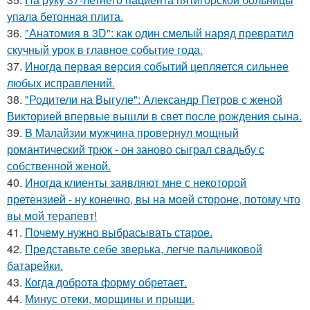
упала бетонная плита.
36.
"Анатомия в 3D": как один смелый наряд превратил
скучный урок в главное событие года.
37.
Иногда первая версия событий цепляется сильнее
любых исправлений.
38.
"Родители на Выгуле": Александр Петров с женой
Викторией впервые вышли в свет после рождения сына.
39.
В Малайзии мужчина провернул мощный
романтический трюк - он заново сыграл свадьбу с
собственной женой.
40.
Иногда клиенты заявляют мне с некоторой
претензией - ну конечно, вы на моей стороне, потому что
вы мой терапевт!
41.
Почему нужно выбрасывать старое.
42.
Представьте себе зверька, легче пальчиковой
батарейки.
43.
Когда доброта форму обретает.
44.
Минус отеки, морщины и прыщи.