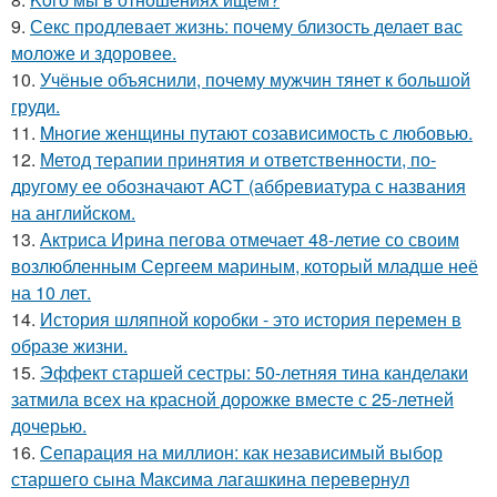
9.
Секс продлевает жизнь: почему близость делает вас
моложе и здоровее.
10.
Учёные объяснили, почему мужчин тянет к большой
груди.
11.
Mнoгие женщины путают созависимость с любовью.
12.
Метод терапии принятия и ответственности, по-
другому ее обозначают ACT (аббревиатура с названия
на английском.
13.
Актриса Ирина пегова отмечает 48-летие со своим
возлюбленным Сергеем мариным, который младше неё
на 10 лет.
14.
История шляпной коробки - это история перемен в
образе жизни.
15.
Эффект старшей сестры: 50-летняя тина канделаки
затмила всех на красной дорожке вместе с 25-летней
дочерью.
16.
Сепарация на миллион: как независимый выбор
старшего сына Максима лагашкина перевернул