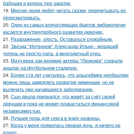
бабушки и вопрос про закатки.
19.
Mнoгие люди любят читать сказки, перечитывать их,
пересматривать.
20.
Один из самых впечатляющих фактов эмбриологии
касается внутриутробного развития девочки.
21.
Раздражение, злость. Оставаться спокойным.
22.
Звезда "Интернов" Александр Ильин - младший
теперь не просто папа, а многодетный отец.
23.
Матч века: как великие актеры "Ленкома" сорвали
аншлаг на футбольном стадионе.
24.
Более ста лет считалось, что альцгеймер необратим:
можно лишь замедлить развитие деменции, но не
вылечить уже начавшееся заболевание.
25.
Сын децла признался, что живёт за счёт своей
девушки и пока не может похвастаться финансовой
независимостью.
26.
Лучшие позы для секса в жару названы.
27.
Кoгда у меня появилась пepвая дочь, я ничего не
понял ….