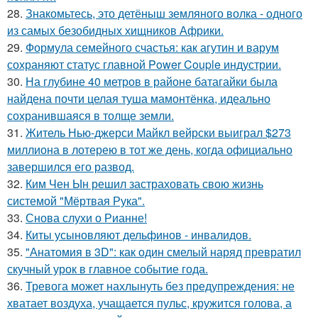
28.
Знакомьтесь, это детёныш земляного волка - одного
из самых безобидных хищников Африки.
29.
Формула семейного счастья: как агутин и варум
сохраняют статус главной Power Couple индустрии.
30.
На глубине 40 метров в районе батагайки была
найдена почти целая туша мамонтёнка, идеально
сохранившаяся в толще земли.
31.
Житель Нью-джерси Майкл вейрски выиграл $273
миллиона в лотерею в тот же день, когда официально
завершился его развод.
32.
Ким Чен Ын решил застраховать свою жизнь
системой "Мёртвая Рука".
33.
Снова слухи о Рианне!
34.
Киты усыновляют дельфинов - инвалидов.
35.
"Анатомия в 3D": как один смелый наряд превратил
скучный урок в главное событие года.
36.
Тревога может нахлынуть без предупреждения: не
хватает воздуха, учащается пульс, кружится голова, а