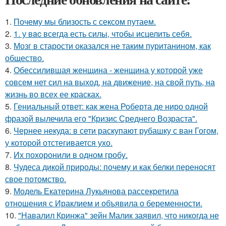
1.
Почему мы близость с сексом путаем.
2.
1. у вac всегда есть силы, чтобы исцелить себя.
3.
Мозг в старости оказался не таким пуританином, как
общество.
4.
Обессилившая женщина - женщина у которой уже
совсем нет сил на выход, на движение, на свой путь, на
жизнь во всех ее красках.
5.
Гениальный ответ: как жена Роберта де ниро одной
фразой вылечила его "Кризис Среднего Возраста".
6.
Чернее некуда: в сети раскупают рубашку с ван Гогом,
у которой отстегивается ухо.
7.
Их похоронили в одном гробу.
8.
Чудеса дикой природы: почему и как белки переносят
свое потомство.
9.
Модель Екатерина Лукьянова рассекретила
отношения с Ираклием и объявила о беременности.
10.
"Навалил Кринжа" зейн Малик заявил, что никогда не