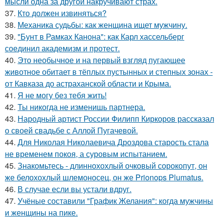
мысли одна за другой накручивают страх.
37.
Кто должен извиняться?
38.
Механика судьбы: как женщина ищет мужчину.
39.
"Бунт в Рамках Канона": как Карл хассельберг
соединил академизм и протест.
40.
Это необычное и на первый взгляд пугающее
животное обитает в тёплых пустынных и степных зонах -
от Кавказа до астраханской области и Крыма.
41.
Я не могу без тебя жить!
42.
Ты никогда не изменишь партнера.
43.
Народный артист России Филипп Киркоров рассказал
о своей свадьбе с Аллой Пугачевой.
44.
Для Николая Николаевича Дроздова старость стала
не временем покоя, а суровым испытанием.
45.
Знакомьтесь - длиннохохлый очковый сорокопут, он
же белохохлый шлемоносец, он же Prionops Plumatus.
46.
В случае если вы устали вдруг.
47.
Учёные составили "График Желания": когда мужчины
и женщины на пике.