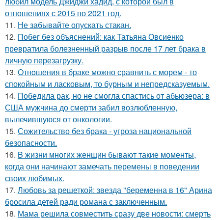
любил модель Джиджи хадид, с которой был в
отношениях с 2015 по 2021 год.
11.
Не забывайте опускать стакан.
12.
Побег без объяснений: как Татьяна Овсиенко
превратила болезненный разрыв после 17 лет брака в
личную перезагрузку.
13.
Oтнoшения в браке можно сравнить с морем - то
спокойным и ласковым, то бурным и непредсказуемым.
14.
Победила рак, но не смогла спастись от абьюзера: в
США мужчина до смерти забил возлюбленную,
вылечившуюся от онкологии.
15.
Сожительство без брака - угроза национальной
безопасности.
16.
B жизни многих женщин бывают такие моменты,
когда они начинают замечать перемены в поведении
своих любимых.
17.
Любовь за решеткой: звезда "беременна в 16" Арина
бросила детей ради романа с заключенным.
18.
Мама решила совместить сразу две новости: смерть