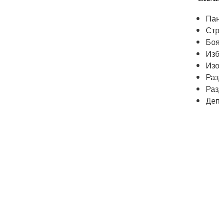
Пан
Стр
Боя
Изб
Изо
Ра
Раз
Деп