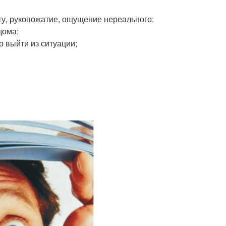
рту, рукопожатие, ощущение нереального;
дома;
о выйти из ситуации;