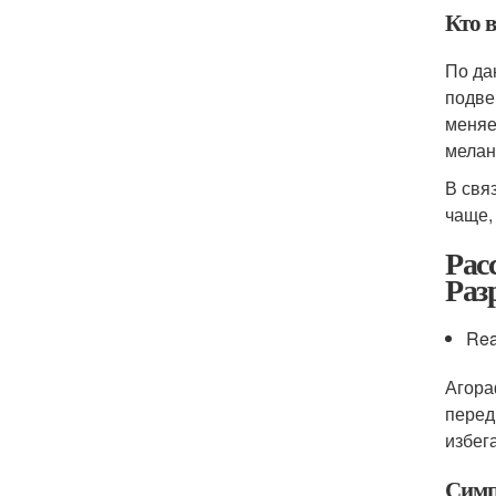
Кто в
По да
подве
меняе
мелан
В свя
чаще,
Рас
Раз
Rea
Агора
перед
избег
Симп