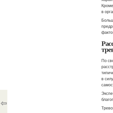
Кроме
в орг
Больш
предр
факто
Рас
тре
По св
расст
типич
в сил
самос
Экспе
благо
⇦
Трево