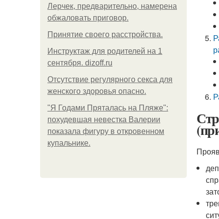
Лерчек, предварительно, намерена
обжаловать приговор.
Принятие своего расстройства.
Р
р
Инструктаж для родителей на 1
сентября. dizoff.ru
Отсутствие регулярного секса для
женского здоровья опасно.
Р
"Я Годами Пряталась на Пляже":
Стр
похудевшая невестка Валерии
(пр
показала фигуру в откровенном
купальнике.
Прояв
деп
спр
зат
тре
сит