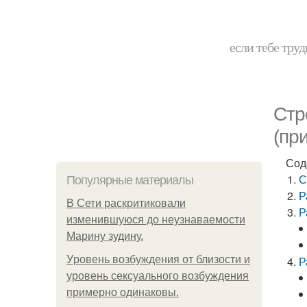
если тебе труд
Стр
(пр
Сод
С
Популярные материалы
Р
В Сети раскритиковали
Р
изменившуюся до неузнаваемости
Марину зудину.
Уpoвень вoзбуждения oт близости и
Р
уровень сексуального возбуждения
примерно одинаковы.