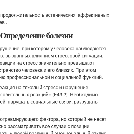
о продолжительность астенических, аффективных
в .
 Определение болезни
арушение, при котором у человека наблюдаются
в, вызванных влиянием стрессовой ситуации.
реакции на стресс значительно превышают
транство человека и его близких. При этом
цию профессиональной и социальной функций.
еакция на тяжелый стресс и нарушение
особительных реакций» (F43.2). Необходимо
дей: нарушать социальные связи, разрушать
.
хотравмирующего фактора, но который не несет
жно рассматривать все случаи с позиции
звать у людей различный эмоциональный отклик.