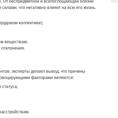
. От беспредметной и всепоглощающей боязни
силами, что негативно влияет на всю его жизнь.
трудовом коллективе);
ым веществам;
 отклонения.
нтов, эксперты делают вывод, что причины
ровоцирующими факторами являются:
 статуса;
расстройствам.