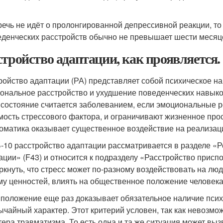
речь не идёт о пролонгированной депрессивной реакции, т
еденческих расстройств обычно не превышает шести месяце
стройство адаптации, как проявляется.
ройство адаптации (РА) представляет собой психическое н
ональное расстройство и ухудшение поведенческих навыко
 состояние считается заболеванием, если эмоциональные 
мость стрессового фактора, и ограничивают жизненное прос
оматика оказывает существенное воздействие на реализа
-10 расстройство адаптации рассматривается в разделе «Р
ации» (F43) и относится к подразделу «Расстройство присп
ркнуть, что стресс может по-разному воздействовать на лю
му ценностей, влиять на общественное положение человека
 положение еще раз доказывает обязательное наличие пси
ычайный характер. Этот критерий условен, так как невозмо
тера травматизма. То есть одна и та же ситуация может вы