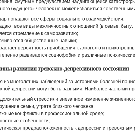
оения, смутным предчувствием надвигающейся катастрофы
ного будущего» человек не может избавиться собственными 
дар попадают все сферы социального взаимодействия:
адают все виды межличностных отношений (в семье, быту, 
яется стремление к саморазвитию;
ачиваются общественные навыки;
растает вероятность приобщения к алкоголю и психотропн
тепенно развивается социофобия и различные психические
ины развития тревожно-депрессивного состояния
я из многолетних наблюдений за историями болезней пацие
жной депрессии могут быть разными. Наиболее частыми п
должительный стресс или внезапное изменение жизненного
рушение семьи, утрата близкого человека;
яжные конфликты в профессиональной среде;
ностные особенности;
етическая предрасположенность к депрессии и тревожным 