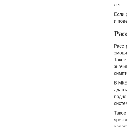
лет.
Если 
и пов
Рас
Расст
эмоци
Такое
значи
симпт
В МКБ
адапт
подче
систе
Такое
чрезв
харак