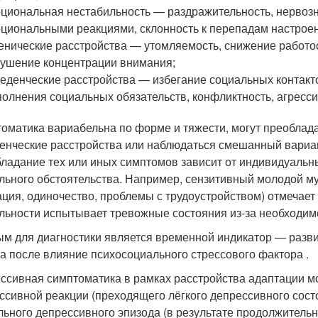
циональная нестабильность — раздражительность, нервозно
циональными реакциями, склонность к перепадам настроен
енические расстройства — утомляемость, снижение работос
ушение концентрации внимания;
еденческие расстройства — избегание социальных контактов
олнения социальных обязательств, конфликтность, агресси
оматика вариабельна по форме и тяжести, могут преоблад
енческие расстройства или наблюдаться смешанный вариа
ладание тех или иных симптомов зависит от индивидуальны
льного обстоятельства. Например, сензитивный молодой м
ация, одиночество, проблемы с трудоустройством) отмечает
льности испытывает тревожные состояния из-за необходи
м для диагностики является временной индикатор — разви
а после влияние психосоциального стрессового фактора .
ссивная симптоматика в рамках расстройства адаптации мо
ссивной реакции (преходящего лёгкого депрессивного состо
льного депрессивного эпизода (в результате продолжительн