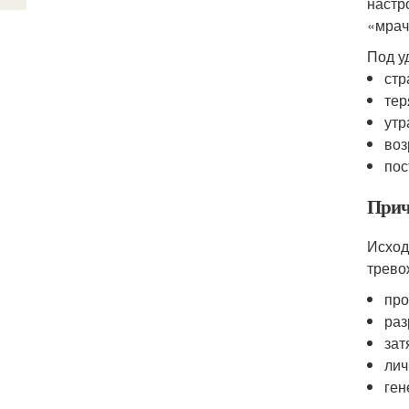
настр
«мрач
Под у
стр
тер
утр
воз
пос
Прич
Исход
трево
про
раз
зат
лич
ген