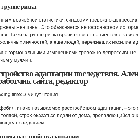
 группе риска
нным врачебной статистики, синдрому тревожно-депрессив
ржены женщины. Это объясняется непостоянством их гормо
тся. Также к группе риска врачи относят пациентов с зави
холичных личностей, а еще людей, переживших насилие в д
зи с гормональными изменениями тревожно-депрессивные 
 чем у мужчин.
стройство адаптации последствия. Алена
работчик сайта, редактор
ding time: 2 минут чтения
фобия, иначе называемое расстройством адаптации, – это 
 толпой, страх оказаться вдали от дома, проявляющийся оч
ающим поведением.
томы расстройств адаптации