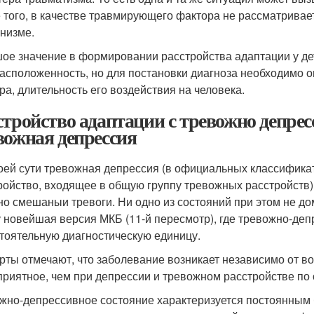
 того, в качестве травмирующего фактора не рассматривае
анизме.
ое значение в формировании расстройства адаптации у де
асположенность, но для постановки диагноза необходимо 
ра, длительность его воздействия на человека.
стройство адаптации с тревожно депре
вожная депрессия
оей сути тревожная депрессия (в официальных классифик
ройство, входящее в общую группу тревожных расстройств) 
но смешаныи тревоги. Ни одно из состояний при этом не до
у новейшая версия МКБ (11-й пересмотр), где тревожно-деп
тоятельную диагностическую единицу.
рты отмечают, что заболевание возникает независимо от воз
приятное, чем при депрессии и тревожном расстройстве по 
жно-депрессивное состояние характеризуется постоянным 