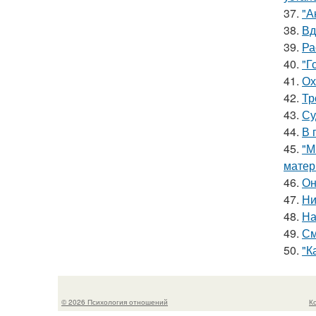
37.
"А
38.
Вд
39.
Ра
40.
"Г
41.
Ох
42.
Тр
43.
Су
44.
В 
45.
"М
матер
46.
Он
47.
Ни
48.
На
49.
См
50.
"К
© 2026 Психология отношений
К