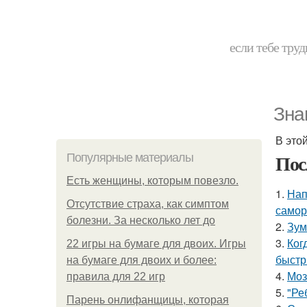
если тебе труд
Зна
В это
Пос
Популярные материалы
Есть женщины, которым повезло.
1.
Нап
Отсутствие страха, как симптом
самор
болезни. За несколько лет до
2.
Зум
3.
Ког
22 игры на бумаге для двоих. Игры
быстр
на бумаге для двоих и более:
4.
Моз
правила для 22 игр
5.
"Ре
Парень онлифанщицы, которая