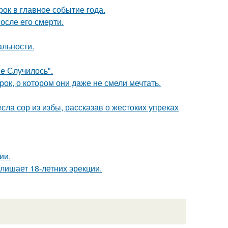
рок в главное событие года.
осле его смерти.
альности.
не Случилось".
к, о котором они даже не смели мечтать.
ла сор из избы, рассказав о жестоких упреках
ии.
лишает 18-летних эрекции.