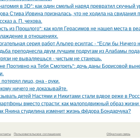
натомия в 3D": как один смелый наряд превратил скучный у
ова Стива Ирвина призналась, что не ходила на свидания п
ссказ а. П. чехова.
ость из Прошлого": как коля Герасимов не нашел места в ре
лаждение в отношениях.
огательная серия работ Альпер есилтас - "Если бы Ничего 
дьба преподнесла двум лучшим подругам из Алабамы подаро
грязи не вываляешься - чистым не станешь.
не Противно на Тебя Смотреть": дочь даны Борисовой вынес
и.
 потерял лицо, она - руки.
кому ничего не доказывайте.
зывать детей Настями и Никитами стали вдвое реже в Росс
артфоны вместо страсти: как малоподвижный образ жизни 
ак Янина студилина изменит жизнь фёдора Бондарчука?
онтакты
Пользовательское соглашение
Обратная связь