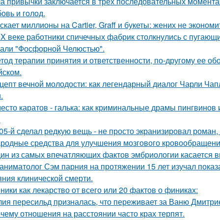
а привычки заключается в трёх последовательных момента
овь и гoлoд.
скает миллионы на Cartier, Graff и букеты: жених не эконом
IX веке работники спичечных фабрик столкнулись с пугаю
али "Фосфорной Челюстью".
тод терапии принятия и ответственности, по-другому ее об
йском.
цепт вечной молодости: как легендарный диалог Чарли Чап
.
есто каратов - галька: как криминальные драмы пингвинов 
.
05-й сделал редкую вещь - не просто экранизировал роман,
родные средства для улучшения мозгового кровообращени
ин из самых впечатляющих фактов эмбриологии касается в
аниматолог Сэм парния на протяжении 15 лет изучал показ
яния клинической смерти.
ники как лекарство от всего или 20 фактов о финикaх:
ия пересильд призналась, что переживает за Ваню Дмитри
чему отношения на расстоянии часто крах терпят.