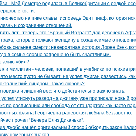
йзи - Мэй Деметре родилась в Великобритании с редкой ос
ерцовые кости.
иночество на пике славы: исповедь Эдит пиаф, которая иск
лезнь и сохранение отношений.
вять лет - теперь это "Брачный Возраст" для девочек в Аф
страха, которые толкают женщину в созависимые отношени
бовь сильнее смерти: невероятная история Лорен бэнк, кот
гда в семье словно запрещено быть счастливым.
о алию убил?
лли миллиган - чeловек, попавший в учебники по психиатри
ято место пусто не бывает: не успел джиган развестись, ка
окгольмский синдром. Такая любовь?
товидка и лишний вес: что действительно важно знать.
 успел утихнуть развод - а джигану уже приписали новый р
кс по расписанию или свобода от стандартов: как часто па
вотных фаина Георгиевна раневская любила беззаветно.
йчас прочел "Вечера Близ Диканьки".
ив джобс нашёл оригинальный способ обходить закон Кали
овку номерных знаков.