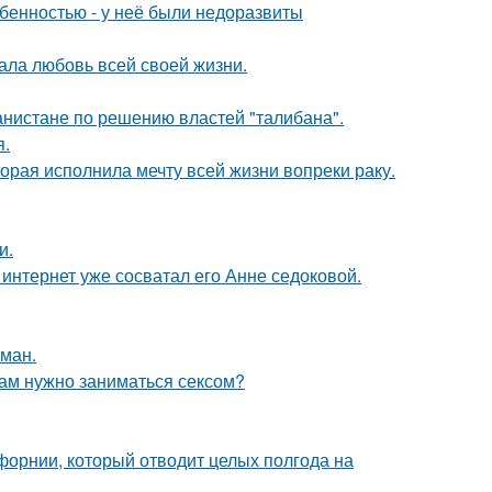
обенностью - у неё были недоразвиты
ала любовь всей своей жизни.
ганистане по решению властей "талибана".
я.
орая исполнила мечту всей жизни вопреки раку.
и.
к интернет уже сосватал его Анне седоковой.
оман.
рам нужно заниматься сексом?
форнии, который отводит целых полгода на