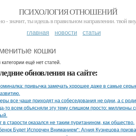
ПСИХОЛОГИЯ ОТНОШЕНИЙ
но - значит, ты идешь в правильном направлении. твой вн
главная
новости
статьи
менитые кошки
й категории ещё нет статей.
ледние обновления на сайте:
оминалка: привычка замечать хорошее даже в самые серые д
азвитию.
еры все чаще приходят на собеседования не одни, а с род
да-то всем объясняли эту тему слишком просто: миллионы с
ый.
г в старости оказался не таким пуританином, как общество.
бенок Будет Испорчен Вниманием": Агния Кузнецова призвал