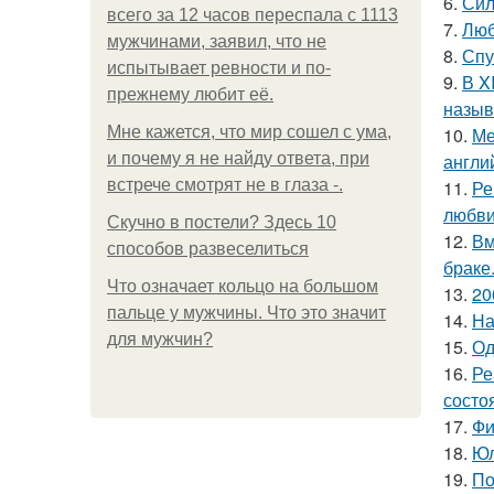
6.
Сил
всего за 12 часов переспала с 1113
7.
Люб
мужчинами, заявил, что не
8.
Спу
испытывает ревности и по-
9.
В X
прежнему любит её.
назыв
Мне кажется, что мир сошел с ума,
10.
Ме
и почему я не найду ответа, при
англи
встрече смотрят не в глаза -.
11.
Ре
любви
Скучно в постели? Здесь 10
12.
Вм
способов развеселиться
браке
Что означает кольцо на большом
13.
20
пальце у мужчины. Что это значит
14.
На
для мужчин?
15.
Од
16.
Ре
состо
17.
Фи
18.
Юл
19.
По