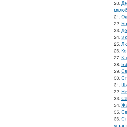
20.
Дэ
малоб
21.
Од
22.
Бо
23.
Де
24.
3 
25.
Лю
26.
Ко
27.
Кт
28.
Би
29.
Св
30.
Ст
31.
Щи
32.
Не
33.
Се
34.
Жи
35.
Се
36.
Ст
устан