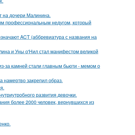
х.
ит на дочери Малинина.
щим профессиональным недугом, который
означают ACT (аббревиатура с названия на
лина и Уны о'Нил стал манифестом великой
из-за камней стали главным бьюти - мемом о
 а намертво закрепил образ.
я.
нутриутробного развития девочки.
ания более 2000 человек, вернувшихся из
енко.