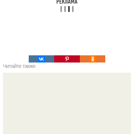
Читайте также
Как изучить психологию самостоятельно с нуля.
Изучение психологии: основы в книгах и база знаний