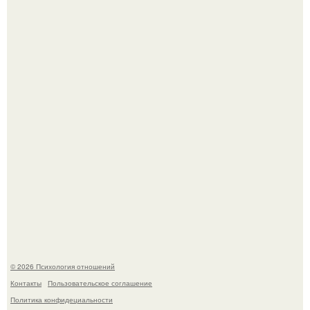
Главной героиней стала школьница, забеременевшая от
21-летнего парня.
"3 Мечты юности и громкий финал": как Арнольд
шварценеггер женился на племяннице Кеннеди.
© 2026 Психология отношений
Контакты
Пользовательское соглашение
Политика конфидециальности