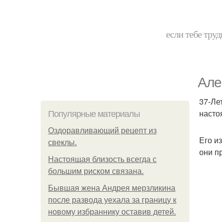
если тебе труд
Але
37-Ле
насто
Популярные материалы
Оздоравливающий рецепт из
Его и
свеклы.
они п
Hacтоящая близость всегда с
большим риском связана.
Бывшая жена Андрея мерзликина
после развода уехала за границу к
новому избраннику оставив детей.