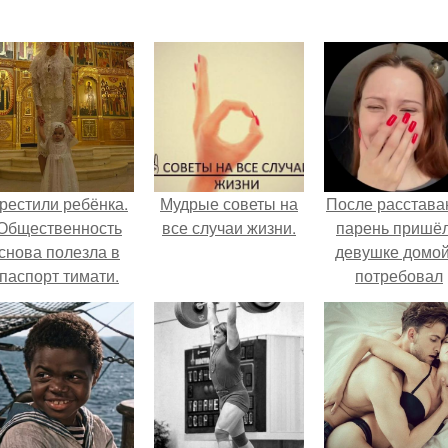
рестили ребёнка.
Мудрые советы на
После расстава
Общественность
все случаи жизни.
парень пришёл
снова полезла в
девушке домой
паспорт тимати.
потребовал
вернуть всё, ч
когда-либо е
дарил.