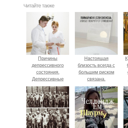
Читайте также
Причины
Hacтоящая
К
депрессивного
близость всегда с
состояния.
большим риском
Депрессивные
связана.
состояния и их
основные виды