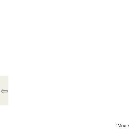
⇦
"Моя 