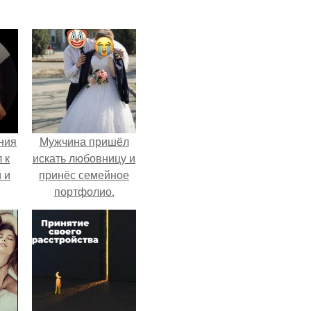
ния
Мужчина пришёл
 к
искать любовницу и
 и
принёс семейное
портфолио.
то
й