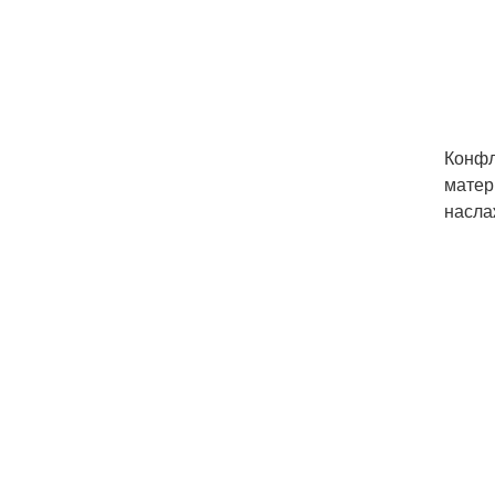
Конфл
матер
насла