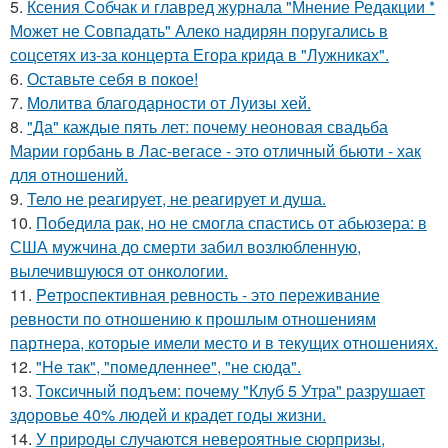
5.
Ксения Собчак и главред журнала "Мнение Редакции *
Может не Совпадать" Алеко надирян поругались в
соцсетях из-за концерта Егора крида в "Лужниках".
6.
Оставьте себя в покое!
7.
Молитва благодарности от Луизы хей.
8.
"Да" каждые пять лет: почему неоновая свадьба
Марии горбань в Лас-вегасе - это отличный бьюти - хак
для отношений.
9.
Тело не реагирует, не реагирует и душа.
10.
Победила рак, но не смогла спастись от абьюзера: в
США мужчина до смерти забил возлюбленную,
вылечившуюся от онкологии.
11.
Peтроспективная ревность - это переживание
ревности по отношению к прошлым отношениям
партнера, которые имели место и в текущих отношениях.
12.
"He так", "помедленнее", "не сюда".
13.
Токсичный подъем: почему "Клуб 5 Утра" разрушает
здоровье 40% людей и крадет годы жизни.
14.
У природы случаются невероятные сюрпризы,