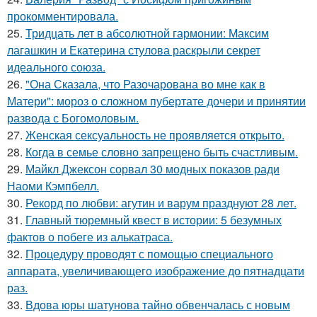
прокомментировала.
25.
Тридцать лет в абсолютной гармонии: Максим
лагашкин и Екатерина стулова раскрыли секрет
идеального союза.
26.
"Она Сказала, что Разочарована во мне как в
Матери": мороз о сложном пубертате дочери и принятии
развода с Богомоловым.
27.
Женская сексуальность не проявляется открыто.
28.
Когда в семье словно запрещено быть счастливым.
29.
Майкл Джексон сорвал 30 модных показов ради
Наоми Кэмпбелл.
30.
Рекорд по любви: агутин и варум празднуют 28 лет.
31.
Главный тюремный квест в истории: 5 безумных
фактов о побеге из алькатраса.
32.
Процедуру проводят с помощью специального
аппарата, увеличивающего изображение до пятнадцати
раз.
33.
Вдова юры шатунова тайно обвенчалась с новым