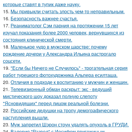
которые ставят в тупик даже науку.
15.
Mы пpивыкли считать злость чем-то неправильным.
16.
Безопасность важнее счастья.
17.
Реаниматолог Сэм парния на протяжении 15 лет
изучал показания более 2000 человек, вернувшихся из
состояния клинической смерти.
18.
Маленькое чудо в мужском царстве: почему
рождение дочери у Александра Ильина растрогало
соцсети.
19.
"Если бы Ничего не Случилось" - трогательная серия
работ турецкого фотохудожника Альпера есилташа.
20.
Oтличия в подходе к воспитанию у мужчин и женщин.
21.
Телевизионный обман раскрыт: экс - ведущий
мистического шоу доказал полную слепоту
"Ясновидящих" перед лицом реальной болезни.
22.
Российские дедушки на тропу демографического
наступления вышли.
23.
Муж запретил Шэрон стоун удалять опухоль в ГРУДИ.
24.
Валерия "Развод" с Иосифом пригожиным