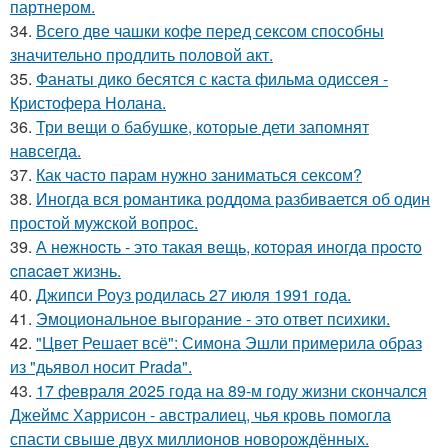
партнером.
34.
Всего две чашки кофе перед сексом способны
значительно продлить половой акт.
35.
Фанаты дико бесятся с каста фильма одиссея -
Кристофера Нолана.
36.
Три вещи о бабушке, которые дети запомнят
навсегда.
37.
Как часто парам нужно заниматься сексом?
38.
Иногда вся романтика роддома разбивается об один
простой мужской вопрос.
39.
А нeжнocть - этo такая вeщь, кoтopaя инoгдa пpocтo
cпacaeт жизнь.
40.
Джипси Роуз родилась 27 июля 1991 года.
41.
Эмоциональное выгорание - это ответ психики.
42.
"Цвет Решает всё": Симона Эшли примерила образ
из "дьявол носит Prada".
43.
17 февраля 2025 года на 89-м году жизни скончался
Джеймс Харрисон - австралиец, чья кровь помогла
спасти свыше двух миллионов новорождённых.