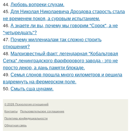
44.
Любовь вопреки слухам.
45.
Для Николая Николаевича Дроздова старость стала
не временем покоя, а суровым испытанием.
46.
А знаете ли вы, почему мы говорим "Сорок", а не
"четыредцать"?
47.
Почему миллениалам так сложно строить
отношения?
48.
Малоизвестный факт: легендарная "Кобальтовая
Сетка" ленинградского фарфорового завода - это не
просто декор, а дань памяти блокаде.
49.
Семья слонов прошла много километров и решила
вздремнуть на фермерском поле.
50.
Смыть сша цунами.
© 2026 Психология отношений
Контакты
Пользовательское соглашение
Политика конфидециальности
Обратная связь