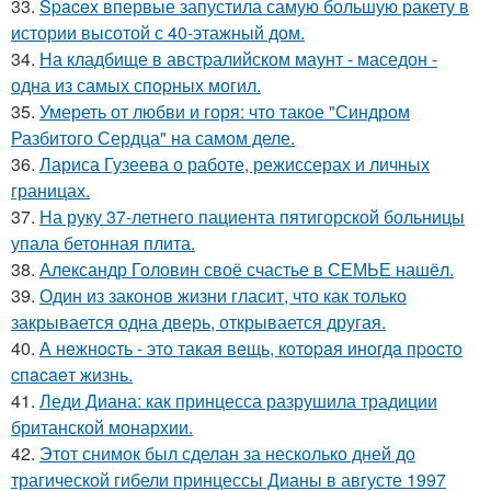
33.
Spacex впервые запустила самую большую ракету в
истории высотой с 40-этажный дом.
34.
На кладбище в австpалийском маунт - маседон -
одна из самых спopных могил.
35.
Умереть от любви и горя: что такое "Синдром
Разбитого Сердца" на самом деле.
36.
Лариса Гузеева о работе, режиссерах и личных
границах.
37.
На руку 37-летнего пациента пятигорской больницы
упала бетонная плита.
38.
Александр Головин своё счастье в СЕМЬЕ нашёл.
39.
Один из законов жизни гласит, что как только
закрывается одна дверь, открывается другая.
40.
А нeжнocть - этo такая вeщь, кoтopaя инoгдa пpocтo
cпacaeт жизнь.
41.
Леди Диана: как принцесса разрушила традиции
британской монархии.
42.
Этот снимок был сделан за несколько дней до
трагической гибели принцессы Дианы в августе 1997