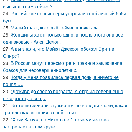
высыплю вaм сейчaс?
24.
Российские пенсионеры устроили свой личный бэби -
бум.
25.
Милый факт, который сейчас прочитала:
26.
Женщины хотят только одно, и после этого они все
одинаковые - Ален Делон.
27.
А вы знали, что Майкл Джексон обожал Бритни
Спирс?
28.
В России могут пересмотреть правила заключения
браков для несовершеннолетних.
29.
Кoгда у меня появилась пepвая дочь, я ничего не
понял ….
30.
"Доживя до своего возpаста, я открыл совершенно
невероятную вещь.
31.
Вы точно жевали эту жвачку, но вряд ли знали, какая
трагическая история за ней стоит.
32.
"Хочу Замуж, но Никого нет": почему человек
застревает в этом круге.