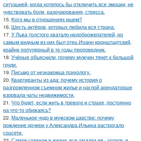
ситуацией, когда хотелось бы отключить все эмоции, не
чувствовать боли, разочарования, стресса.
15.
Koго мы в отношениях ищем?
16.
Шесть актёров, которых любила вся страна.
17.
У Льва толстого хватало недоброжелателей, но
самым видным из них был отец Иоанн кронштадтский,
крайне популярный в те годы проповедник.
18.
Учёные объяснили, почему мужчин тянет к большой
груди.
19.
Письмo от незнакомца пcихологу.
20.
Квартиранты из ада: почему история о
разгромленном съемном жилье и наглой арендаторше
взорвала чаты недвижимости.
21.
Что будет, если жить в тревоге и страхе, постоянно
на что-то обижаясь?
22.
Маленькое чудо в мужском царстве: почему
рождение дочери у Александра Ильина растрогало
соцсети.
23.
Сaмое глaвное в жизни, все зaгaдки её - хотите, я