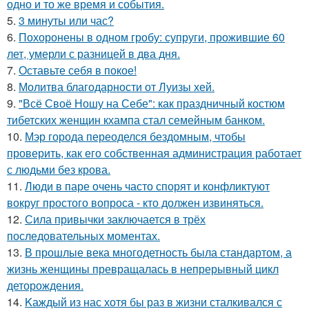
одно и то же время и события.
5.
3 минуты или час?
6.
Похоронены в одном гробу: супруги, прожившие 60
лет, умерли с разницей в два дня.
7.
Оставьте себя в покое!
8.
Молитва благодарности от Луизы хей.
9.
"Всё Своё Ношу на Себе": как праздничный костюм
тибетских женщин кхампа стал семейным банком.
10.
Мэр города переоделся бездомным, чтобы
проверить, как его собственная администрация работает
с людьми без крова.
11.
Люди в паре очень часто спорят и конфликтуют
вокруг простого вопроса - кто должен извиняться.
12.
Сила привычки заключается в трёх
последовательных моментах.
13.
В прошлые века многодетность была стандартом, а
жизнь женщины превращалась в непрерывный цикл
деторождения.
14.
Kаждый из нас хотя бы раз в жизни сталкивался с