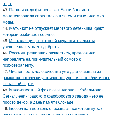
года.
43.
Первая леди фитнеса: как Бетти бросмер
монетизировала свою талию в 53 см и изменила мир
моды.
44.
Мать - кит не отпускает мёртвого детёныша: факт
который разбивает сердце.
45.
Инсталляция, от которой мурашки: в алматы
увековечили момент доброты.
46.
Россиян, решивших развестись, предложили
направлять на принудительный осмотр к
психотерапевту.
47.
Численность человечества уже давно вышла за
рамки экологически устойчивого уровня и приблизилась
к опасной черте.
48.
Малоизвестный факт: легендарная "Кобальтовая
Сетка" ленинградского фарфорового завода - это не
просто декор, а дань памяти блокаде.
49.
Бессел ван дер колк описывает психотравму как
опыт, который оставляет людей в состоянии