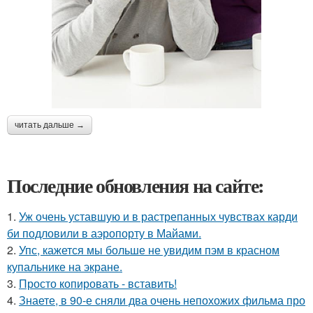
читать дальше →
Последние обновления на сайте:
1.
Уж очень уставшую и в растрепанных чувствах карди
би подловили в аэропорту в Майами.
2.
Упс, кажется мы больше не увидим пэм в красном
купальнике на экране.
3.
Просто копировать - вставить!
4.
Знаете, в 90-е сняли два очень непохожих фильма про