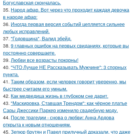
Богуславская скончалась.
35.
Народ афар. Вот через что проходит каждая девочка
в народе афар:
36.
Иногда первая версия событий цепляется сильнее
любых исправлений.
37.
"Годовщина", Валид эбейд.
38.
9 главных ошибок на первых свиданиях, которые вы
постоянно совершаете.
39.
Любви все возрасты покорны!
40.
"ЧТО Лучше НЕ Рассказывать Мужчине": 3 спорных
пункта.
41.
Таким образом, если человек говорит уверенно, мы
быстрее считаем его умным.
42.
Как медведица жизнь в глубоком сне дарит.
43.
"Маскировка, Ставшая Трендом": как чёрное платье
Сары Джессики Паркер изменило свадебную моду.
44.
После трагедии - снова о любви: Анна Ардова
открыта к новым отношениям.
45.
Зепюр брутян и Павел прилучный доказали, что даже