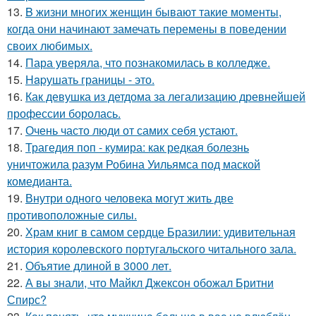
13.
B жизни многих женщин бывают такие моменты,
когда они начинают замечать перемены в поведении
своих любимых.
14.
Пара уверяла, что познакомилась в колледже.
15.
Hapушать границы - это.
16.
Как девушка из детдома за легализацию древнейшей
профессии боролась.
17.
Очень часто люди от самих себя устают.
18.
Трагедия поп - кумира: как редкая болезнь
уничтожила разум Робина Уильямса под маской
комедианта.
19.
Внутри одного человека могут жить две
противоположные силы.
20.
Храм книг в самом сердце Бразилии: удивительная
история королевского португальского читального зала.
21.
Объятие длиной в 3000 лет.
22.
А вы знали, что Майкл Джексон обожал Бритни
Спирс?