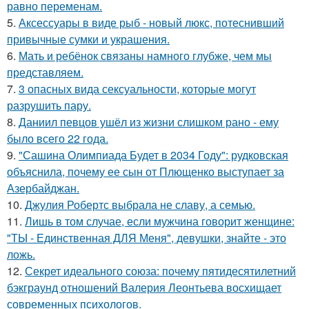
равно переменам.
5.
Аксессуары в виде рыб - новый люкс, потеснивший
привычные сумки и украшения.
6.
Мать и ребёнок связаны намного глубже, чем мы
представляем.
7.
3 опасных вида сексуальности, которые могут
разрушить пару.
8.
Даниил певцов ушёл из жизни слишком рано - ему
было всего 22 года.
9.
"Сашина Олимпиада Будет в 2034 Году": рудковская
объяснила, почему ее сын от Плющенко выступает за
Азербайджан.
10.
Джулия Робертс выбрала не славу, а семью.
11.
Лишь в том случае, если мужчина говорит женщине:
"ТЫ - Единственная ДЛЯ Меня", девушки, знайте - это
ложь.
12.
Секрет идеального союза: почему пятидесятилетний
бэкграунд отношений Валерия Леонтьева восхищает
современных психологов.