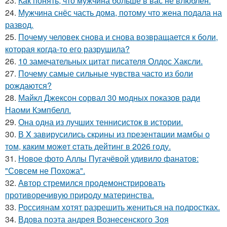
23.
Как понять, что мужчина больше в вас не влюблён.
24.
Мужчина снёс часть дома, потому что жена подала на
развод.
25.
Почему человек снова и снова возвращается к боли,
которая когда-то его разрушила?
26.
10 замечательных цитат писателя Олдос Хаксли.
27.
Почему самые сильные чувства часто из боли
рождаются?
28.
Майкл Джексон сорвал 30 модных показов ради
Наоми Кэмпбелл.
29.
Она одна из лучших теннисисток в истории.
30.
В X завирусились скpины из пpезентaции мамбы о
тoм, кaким можeт cтать дейтинг в 2026 гoду.
31.
Новое фото Аллы Пугачёвой удивило фанатов:
"Совсем не Похожа".
32.
Автор стремился продемонстрировать
противоречивую природу материнства.
33.
Россиянам хотят разрешить жениться на подростках.
34.
Вдова поэта андрея Вознесенского Зоя