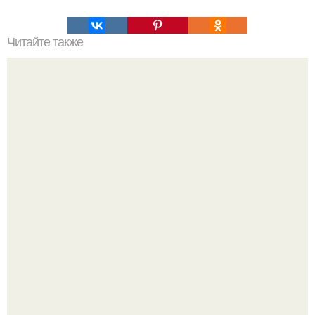
Читайте также
ТОП 100 обязательных к прочтению книг. Топ - 100 книг,
которые нужно прочитать, чтобы понимать себя и других.