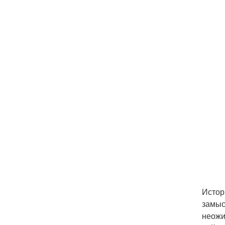
Истор
замыс
неожи