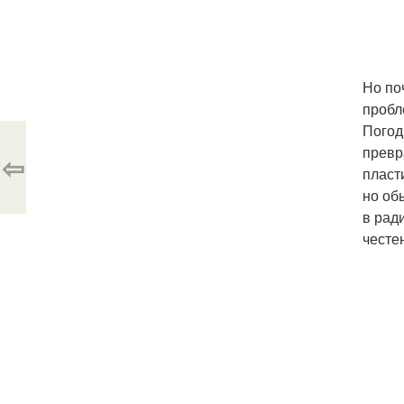
Но по
пробл
Погод
превр
⇦
пласт
но об
в рад
честен