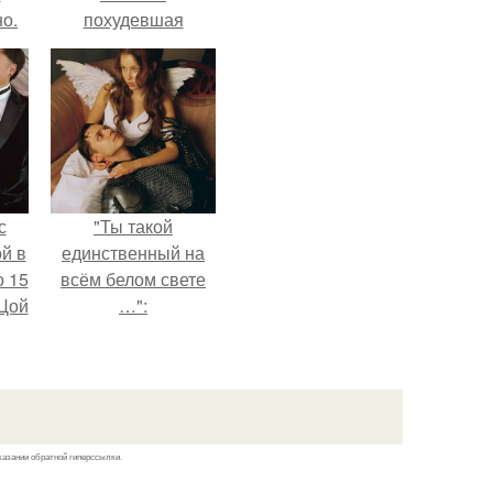
о.
похудевшая
невестка Валерии
показала фигуру в
откровенном
купальнике.
с
"Ты такой
й в
единственный на
о 15
всём белом свете
 Цой
…":
й".
казании обратной гиперссылки.