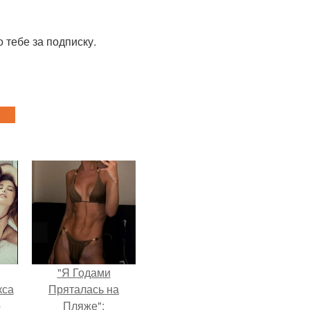
 тебе за подписку.
"Я Годами
кса
Пряталась на
о
Пляже":