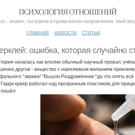
ПСИХОЛОГИЯ ОТНОШЕНИЙ
но - значит, ты идешь в правильном направлении. твой вн
главная
новости
статьи
ерклей: ошибка, которая случайно с
стория началась как вполне обычный научный провал: учёны
шенно другое - вещество с навязчивым желанием приклеива
фального "эврика! "Вышло Раздражённое:"да что опять всё
 Гарри кувер работал над прозрачным пластиком для приц
 пошёл