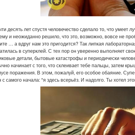
чти десять лет спустя человечество сделало то, что умеет 
ему и неожиданно решило, что это, возможно, вовсе не про
ите … а вдруг нам это пригодится? Так липкая лабораторна
атилась в суперклей. С тех пор он уверенно выполняет сво
иковые детали, бытовые катастрофы и периодически челов
ычно начинает с того, что склеивает тебе пальцы, затем кр
иусе поражения. В этом, пожалуй, его особое обаяние. Супе
 с самого начала: "я здесь всерьёз. И надолго. Ты хотел этог