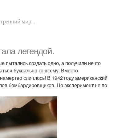
утренний мир...
тала легендой.
е пытались создать одно, а получили нечто
ться буквально ко всему. Вместо
 намертво слиплось! В 1942 году американский
елов бомбардировщиков. Но эксперимент не по