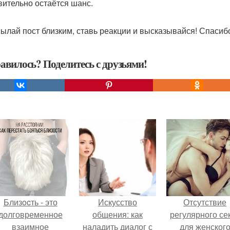
вительно остаётся шанс.
ылай пост близким, ставь реакции и высказывайся! Спасибо
авилось? Поделитесь с друзьями!
Близocть - это
Искусство
Отсутствие
долговременное
общения: как
регулярного се
взаимное
наладить диалог с
для женског