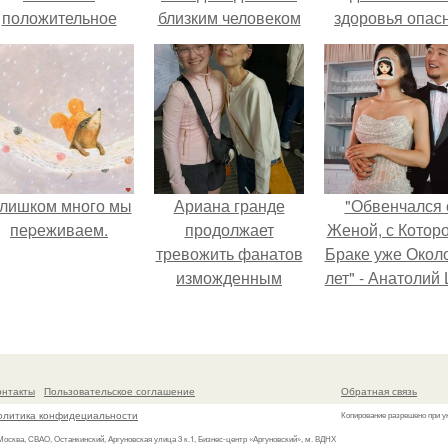
положительное
близким человеком
здоровья опасн
эмоциональное
вовлечение,
взаимодействие.
лишком много мы
Ариана гранде
"Обвенчался 
пеpеживаем.
продолжает
Женой, с Которо
тревожить фанатов
Браке уже Окол
изможденным
лет" - Анатолий
Видом.
удивил
поклонников
"тайной свадьбо
онтакты
Пользовательское соглашение
Обратная связь
олитика конфидециальности
Копирование разрешено при у
 Москва, СВАО, Останкинский, Аргуновская улица 3 к.1, Бизнес-центр «Аргуновский», м. ВДНХ