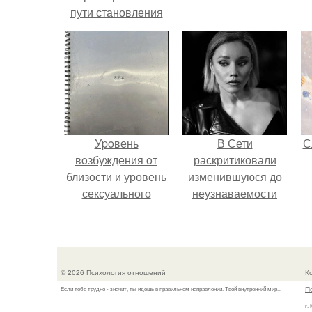
пути становления
Уpoвень
В Сети
С
вoзбуждения oт
раскритиковали
близости и уровень
изменившуюся до
сексуального
неузнаваемости
возбуждения
Марину зудину.
примерно
одинаковы.
© 2026 Психология отношений
К
П
Если тебе трудно - значит, ты идешь в правильном направлении. Твой внутренний мир...
г.