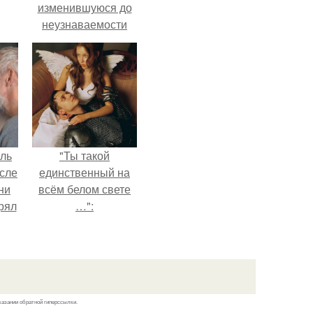
изменившуюся до
неузнаваемости
рии
Марину зудину.
у в
ель
"Ты такой
сле
единственный на
ни
всём белом свете
рял
…":
о
ь
ь с
ой,
казании обратной гиперссылки.