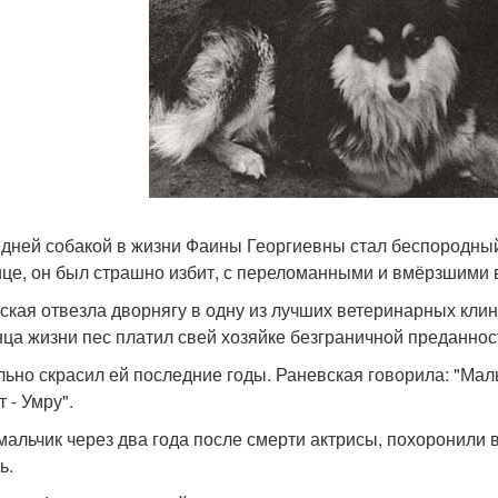
дней собакой в жизни Фаины Георгиевны стал беспородный 
ице, он был страшно избит, с переломанными и вмёрзшими 
ская отвезла дворнягу в одну из лучших ветеринарных клин
нца жизни пес платил свей хозяйке безграничной преданнос
льно скрасил ей последние годы. Раневская говорила: "Мал
 - Умру".
мальчик через два года после смерти актрисы, похоронили в
ь.