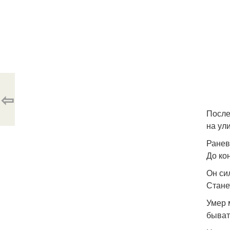
⇦
После
на ул
Ранев
До ко
Он си
Станет
Умер 
быват