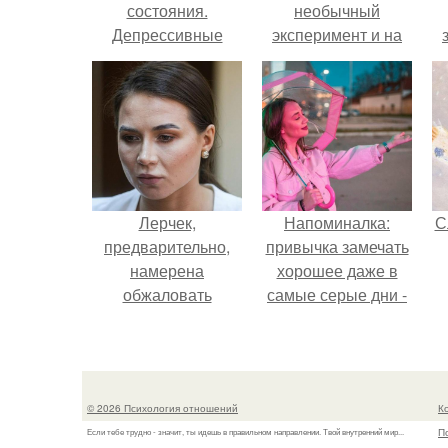
состояния.
необычный
Депрессивные
эксперимент и на
состояния и их
протяжении 30
основные виды
дней питалась
одной шаурмой.
Лерчек,
Напоминалка:
С
предварительно,
привычка замечать
намерена
хорошее даже в
обжаловать
самые серые дни -
приговор.
это не очередная
сказка из книг по
саморазвитию.
© 2026 Психология отношений
К
П
Если тебе трудно - значит, ты идешь в правильном направлении. Твой внутренний мир...