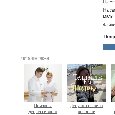
На мо
На са
мальч
Фаина
Понр
Читайте также
Причины
Девушка решила
депрессивного
провести
р