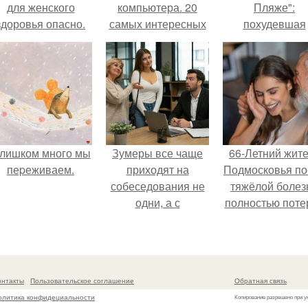
для женского
компьютера. 20
Пляже":
здоровья опасно.
самых интересных
похудевшая
игр для компании
невестка Вале
показала фигур
откровенном
купальнике.
лишком много мы
Зумеры все чаще
66-Летний жит
пеpеживаем.
приходят на
Подмосковья по
собеседования не
тяжёлой болез
одни, а с
полностью поте
родителями,
потенцию, н
жалуются эйчары.
решил
восстановит
интимную жизн
онтакты
Пользовательское соглашение
Обратная связь
молодой супруг
олитика конфидециальности
Копирование разрешено при у
пишут СМИ.