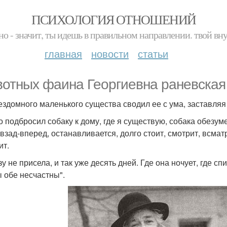
ПСИХОЛОГИЯ ОТНОШЕНИЙ
но - значит, ты идешь в правильном направлении. твой вн
главная
новости
статьи
отных фаина Георгиевна раневская
ездомного маленького существа сводил ее с ума, заставляя
то подбросил собаку к дому, где я существую, собака обезу
взад-вперед, останавливается, долго стоит, смотрит, всматри
ит.
у не присела, и так уже десять дней. Где она ночует, где сп
ы обе несчастны".