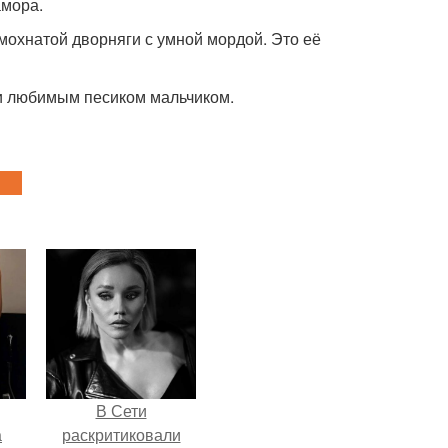
амора.
мохнатой дворняги с умной мордой. Это её
 и любимым песиком мальчиком.
В Сети
а
раскритиковали