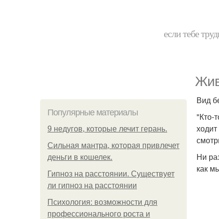
если тебе труд
Жив
Вид б
Популярные материалы
"Кто-
ходит 
9 недугов, которые лечит герань.
смотр
Сильная мантра, которая привлечет
Ни раз
деньги в кошелек.
как м
Гипноз на расстоянии. Существует
ли гипноз на расстоянии
Психология: возможности для
профессионального роста и