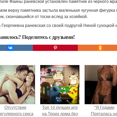
гиле Фаины раневской установлен памятник из черного мр
мом верху памятника застыла маленькая чугунная фигурка 
ик, скончавшийся от тоски вслед за хозяйкой.
 Георгиевна раневская со своей подругой Ниной сухоцкой
авилось? Поделитесь с друзьями!
Отсутствие
Топ 10 лучших игр
"Я Годами
егулярного секса
на Троих дома без
Пряталась н