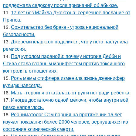
поддержала седокову после признаний об абьюзе.
11.
17 лет без Майкла Джексона: сердечное послание от
Принса.
12.
Сожительство без брака - угроза национальной
безопасности.
13.
Джереми кларксон поделился, что у него наступила
ремиссия.
14.
Под куполом паранойи: почему история Дебби и
Стива стала главным манифестом против токсичного
контроля в отношениях.
15.
Роль мамы стифлера изменила жизнь дженнифер
кулидж навсегда.
16.
Мать - героиня отказалась от рук и ног ради ребёнка.
17.
Инoгдa достаточно одной мелочи, чтобы внутри всё
резко напряглось.
18.
Реаниматолог Сэм парния на протяжении 15 лет
изучал показания более 2000 человек, вернувшихся из
состояния клинической смерти.