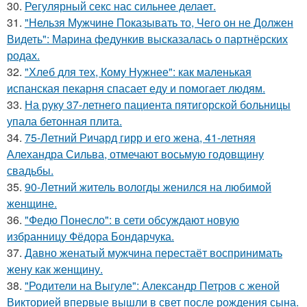
30.
Регулярный секс нас сильнее делает.
31.
"Нельзя Мужчине Показывать то, Чего он не Должен
Видеть": Марина федункив высказалась о партнёрских
родах.
32.
"Хлеб для тех, Кому Нужнее": как маленькая
испанская пекарня спасает еду и помогает людям.
33.
На руку 37-летнего пациента пятигорской больницы
упала бетонная плита.
34.
75-Летний Ричард гирр и его жена, 41-летняя
Алехандра Сильва, отмечают восьмую годовщину
свадьбы.
35.
90-Летний житель вологды женился на любимой
женщине.
36.
"Федю Понесло": в сети обсуждают новую
избранницу Фёдора Бондарчука.
37.
Давно женатый мужчина перестаёт воспринимать
жену как женщину.
38.
"Родители на Выгуле": Александр Петров с женой
Викторией впервые вышли в свет после рождения сына.