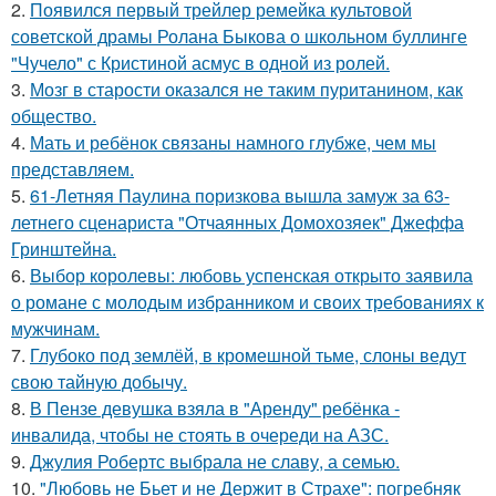
2.
Появился первый трейлер ремейка культовой
советской драмы Ролана Быкова о школьном буллинге
"Чучело" с Кристиной асмус в одной из ролей.
3.
Мозг в старости оказался не таким пуританином, как
общество.
4.
Мать и ребёнок связаны намного глубже, чем мы
представляем.
5.
61-Летняя Паулина поризкова вышла замуж за 63-
летнего сценариста "Отчаянных Домохозяек" Джеффа
Гринштейна.
6.
Выбор королевы: любовь успенская открыто заявила
о романе с молодым избранником и своих требованиях к
мужчинам.
7.
Глубоко под землёй, в кромешной тьме, слоны ведут
свою тайную добычу.
8.
В Пензе девушка взяла в "Аренду" ребёнка -
инвалида, чтобы не стоять в очереди на АЗС.
9.
Джулия Робертс выбрала не славу, а семью.
10.
"Любовь не Бьет и не Держит в Страхе": погребняк