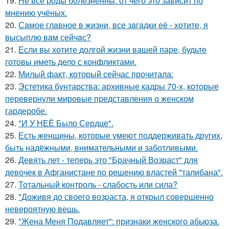
19.
Не все роды болезненны: от чего это зависит по
мнению учёных.
20.
Сaмое глaвное в жизни, все зaгaдки её - хотите, я
высыплю вaм сейчaс?
21.
Eсли вы хотите долгой жизни вашей паре, будьте
готовы иметь дело с конфликтами.
22.
Милый факт, который сейчас прочитала:
23.
Эстетика бунтарства: архивные кадры 70-х, которые
перевернули мировые представления о женском
гардеробе.
24.
"И У НЕЁ Было Сердце".
25.
Есть женщины, которые умеют поддерживать других,
быть надёжными, внимательными и заботливыми.
26.
Девять лет - теперь это "Брачный Возраст" для
девочек в Афганистане по решению властей "талибана".
27.
Тотальный контроль - слабость или сила?
28.
"Доживя до своего возpаста, я открыл совершенно
невероятную вещь.
29.
"Жена Меня Подавляет": признаки женского абьюза.