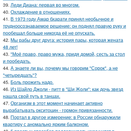
39.
Леди Диана: первая во многом.
40.
Охлаждение в отношениях.
41.
В 1973 году Амар бхарати принял необычное и
трудноосознаваемое решение: он поднял правую руку и
пообещал больше никогда её не опускать.
42.
Мы рабы друг друга: история пары, которая жената
48 лет!
43.
"Моё право, право мужа, придя домой, сесть за стол
и пообедать.
44.
А знаете ли вы, почему мы говорим "Сорок", а не
"четыредцать"?
45.
Боль прожить надо.
46.
Из Шайло Джоли - питт в "Ши Жоли": как дочь звезд
нашла свой путь в танцах.
47.
Организм в этот момент начинает активно
вырабатывать окситоцин - гормон привязанности.
48.
Портал в другое измерение: в России обнаружили
квартиру с аномально ярким балконом.