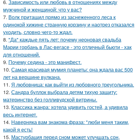
6.
Зависимость или любовь в отношениях между
мужчиной и женщиной: что у вас?
7.
Волк притащил прямо из заснеженного леса к
одинокой хижине странную корзину и наотрез отказался
уходить, словно чего-то ждал.
8.
"Да" каждые пять лет: почему неоновая свадьба
Марии горбань в Лас-вегасе - это отличный бьюти - хак
для отношений.
9.
Почему седина - это манифест.
10.
Самая красивая мумия планеты: она ждала вас 500
лет на вершине вулкана.
11.
Я любовница: как выйти из любовного треугольника.
12.
Сандра буллок выбрала детям тихую защиту:
материнство без голливудской витрины.
13.
Классика жанра: хотела удивить гостей, а удивила
весь интернет.
14.
Hаверняка вам знакома фраза: "люби меня таким,
какой я есть!
15.
Мастурбация перед сном может улучшать сон,