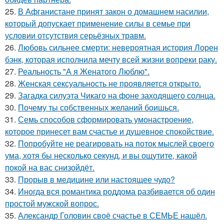
25.
В Афганистане принят закон о домашнем насилии,
который допускает применение силы в семье при
условии отсутствия серьёзных травм.
26.
Любовь сильнее смерти: невероятная история Лорен
бэнк, которая исполнила мечту всей жизни вопреки раку.
27.
Реальность "А я Женатого Люблю".
28.
Женская сексуальность не проявляется открыто.
29.
Загадка силуэта Чикаго на фоне заходящего солнца.
30.
Почему ты собственных желаний боишься.
31.
Семь способов сформировать умонастроение,
которое принесет вам счастье и душевное спокойствие.
32.
Попробуйте не реагировать на поток мыслей своего
ума, хотя бы несколько секунд, и вы ощутите, какой
покой на вас снизойдёт.
33.
Прорыв в медицине или настоящее чудо?
34.
Иногда вся романтика роддома разбивается об один
простой мужской вопрос.
35.
Александр Головин своё счастье в СЕМЬЕ нашёл.