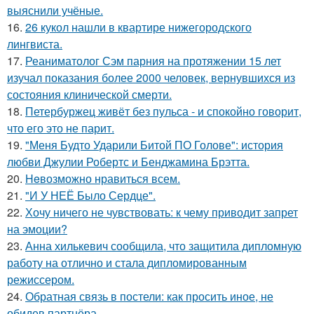
выяснили учёные.
16.
26 кукол нашли в квартире нижегородского
лингвиста.
17.
Реаниматолог Сэм парния на протяжении 15 лет
изучал показания более 2000 человек, вернувшихся из
состояния клинической смерти.
18.
Петербуржец живёт без пульса - и спокойно говорит,
что его это не парит.
19.
"Меня Будто Ударили Битой ПО Голове": история
любви Джулии Робертс и Бенджамина Брэтта.
20.
Heвозможно нравиться всем.
21.
"И У НЕЁ Было Сердце".
22.
Хочу ничего не чувствовать: к чему приводит запрет
на эмоции?
23.
Анна хилькевич сообщила, что защитила дипломную
работу на отлично и стала дипломированным
режиссером.
24.
Обратная связь в постели: как просить иное, не
обидев партнёра.