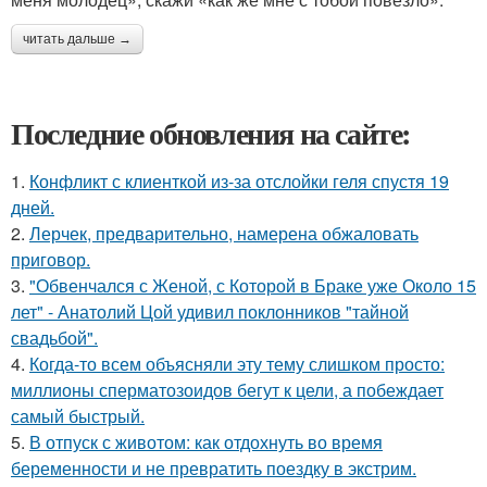
читать дальше →
Последние обновления на сайте:
1.
Конфликт с клиенткой из-за отслойки геля спустя 19
дней.
2.
Лерчек, предварительно, намерена обжаловать
приговор.
3.
"Обвенчался с Женой, с Которой в Браке уже Около 15
лет" - Анатолий Цой удивил поклонников "тайной
свадьбой".
4.
Когда-то всем объясняли эту тему слишком просто:
миллионы сперматозоидов бегут к цели, а побеждает
самый быстрый.
5.
В отпуск с животом: как отдохнуть во время
беременности и не превратить поездку в экстрим.