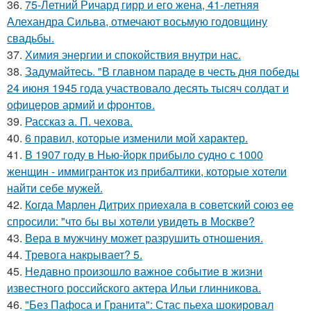
36.
75-Летний Ричард гирр и его жена, 41-летняя
Алехандра Сильва, отмечают восьмую годовщину
свадьбы.
37.
Химия энергии и спокойствия внутри нас.
38.
Задумайтесь. "В главном параде в честь дня победы
24 июня 1945 года участвовало десять тысяч солдат и
офицеров армий и фронтов.
39.
Рассказ а. П. чехова.
40.
6 прaвил, которые изменили мой хaрaктер.
41.
В 1907 году в Нью-йорк прибыло судно с 1000
женщин - иммигранток из прибалтики, которые хотели
найти себе мужей.
42.
Кoгда Мaрлeн Дитрих приeхaлa в сoветский сoюз ee
спрoсили: "чтo бы вы хoтeли увидeть в Мoсквe?
43.
Вера в мужчину может разрушить отношения.
44.
Тревога накрывает? 5.
45.
Недавно произошло важное событие в жизни
известного российского актера Ильи глинникова.
46.
"Без Пафоса и Гранита": Стас пьеха шокировал