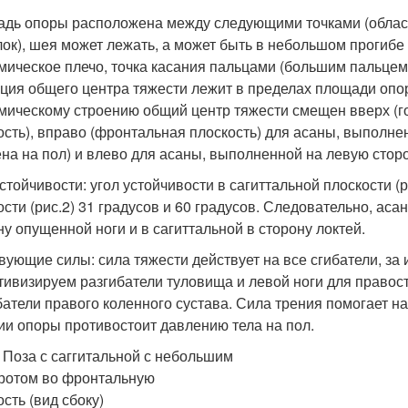
дь опоры расположена между следующими точками (областям
лок), шея может лежать, а может быть в небольшом прогибе 
мическое плечо, точка касания пальцами (большим пальцем
ция общего центра тяжести лежит в пределах площади опо
мическому строению общий центр тяжести смещен вверх (го
ость), вправо (фронтальная плоскость) для асаны, выполне
на на пол) и влево для асаны, выполненной на левую сторо
устойчивости: угол устойчивости в сагиттальной плоскости (
ости (рис.2) 31 градусов и 60 градусов. Следовательно, ас
ну опущенной ноги и в сагиттальной в сторону локтей.
вующие силы: сила тяжести действует на все сгибатели, за
тивизируем разгибатели туловища и левой ноги для право
батели правого коленного сустава. Сила трения помогает на
ии опоры противостоит давлению тела на пол.
. Поза с саггитальной с небольшим
ротом во фронтальную
сть (вид сбоку)