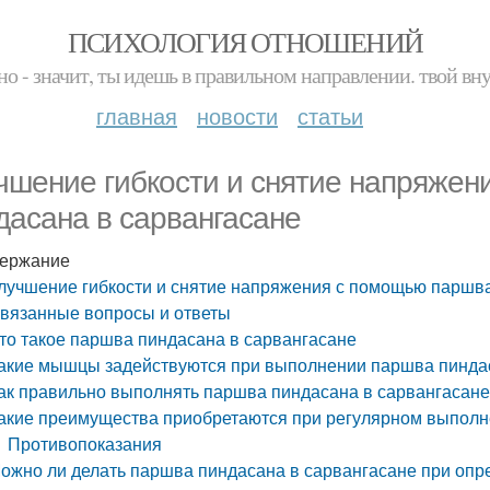
ПСИХОЛОГИЯ ОТНОШЕНИЙ
но - значит, ты идешь в правильном направлении. твой вн
главная
новости
статьи
чшение гибкости и снятие напряже
дасана в сарвангасане
ержание
лучшение гибкости и снятие напряжения с помощью паршва
вязанные вопросы и ответы
то такое паршва пиндасана в сарвангасане
акие мышцы задействуются при выполнении паршва пиндас
ак правильно выполнять паршва пиндасана в сарвангасан
акие преимущества приобретаются при регулярном выполн
Противопоказания
ожно ли делать паршва пиндасана в сарвангасане при опр