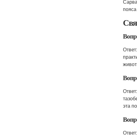
Сарва
пояса
Свя
Вопр
Ответ
практ
живот
Вопр
Ответ
тазоб
эта п
Вопр
Ответ