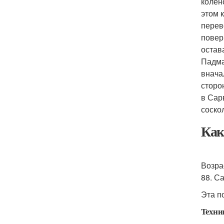
колен
этом 
перев
повер
остав
Падма
внача
сторо
в Сар
соско
Как
Возра
88. С
Эта п
Техни