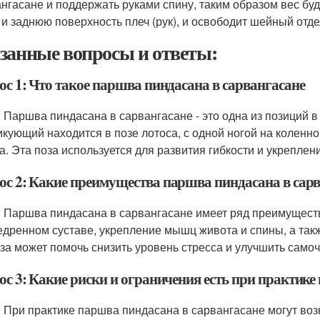
нгасане и поддержать руками спину, таким образом вес буд
 и заднюю поверхность плеч (рук), и освободит шейный отде
занные вопросы и ответы:
ос 1: Что такое паршва пиндасана в сарвангасане
: Паршва пиндасана в сарвангасане - это одна из позиций в 
икующий находится в позе лотоса, с одной ногой на коленно
а. Эта поза используется для развития гибкости и укрепле
ос 2: Какие преимущества паршва пиндасана в сар
: Паршва пиндасана в сарвангасане имеет ряд преимуществ,
едренном суставе, укрепление мышц живота и спины, а такж
оза может помочь снизить уровень стресса и улучшить самоч
ос 3: Какие риски и ограничения есть при практике
: При практике паршва пиндасана в сарвангасане могут воз