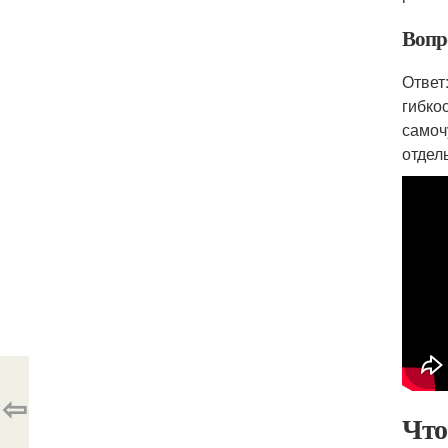
Вопр
Ответ
гибко
самоч
отдел
⇦
Что