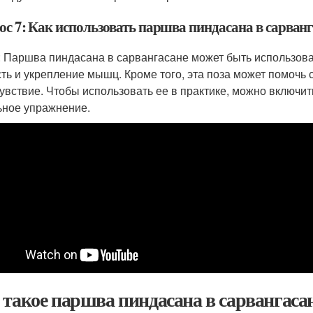
ос 7: Как использовать паршва пиндасана в сарванг
: Паршва пиндасана в сарвангасане может быть использова
сть и укрепление мышц. Кроме того, эта поза может помочь 
увствие. Чтобы использовать ее в практике, можно включить
ьное упражнение.
 такое паршва пиндасана в сарвангаса