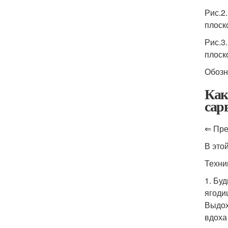
Рис.2
плоск
Рис.3
плоско
Обозн
Как
сар
⇐ Пре
В это
Техни
1. Бу
ягоди
Выдох
вдоха