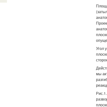
Площа
(заты
анато
Проек
анато
плоск
опуще
Угол 
плоск
сторо
Дейст
мы ак
разги
реакц
Рис.1
разво
плоско