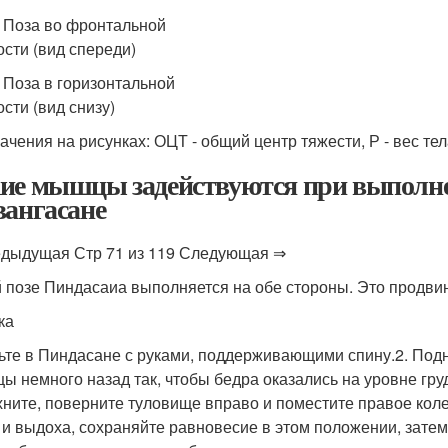
. Поза во фронтальной
ости (вид спереди)
. Поза в горизонтальной
сти (вид снизу)
ачения на рисунках: ОЦТ - общий центр тяжести, Р - вес те
ие мышцы задействуются при выполне
вангасане
дыдущая Стр 71 из 119 Следующая ⇒
й позе Пиндасаиа выполняется на обе стороны. Это продвин
ка
дьте в Пиндасане с руками, поддерживающими спину.2. Под
цы немного назад так, чтобы бедра оказались на уровне гру
ните, поверните туловище вправо и поместите правое коле
 и выдоха, сохраняйте равновесие в этом положении, затем