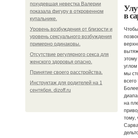
похудевшая невестка Валерии
Улу
показала фигуру в откровенном
в с
купальнике.
Чтобы
Уpoвень вoзбуждения oт близости и
позво
уровень сексуального возбуждения
верхн
примерно одинаковы.
вытяж
Отсутствие регулярного секса для
этому
женского здоровья опасно.
углом
Принятие своего расстройства.
мы ст
всего
Инструктаж для родителей на 1
Более
сентября. dizoff.ru
диапа
на пл
приво
тому,
Сарва
дельт