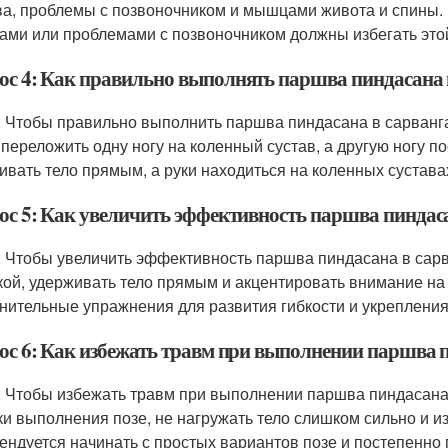
ва, проблемы с позвоночником и мышцами живота и спины. 
ами или проблемами с позвоночником должны избегать этой
ос 4: Как правильно выполнять паршва пиндасана 
: Чтобы правильно выполнить паршва пиндасана в сарвангас
 переложить одну ногу на коленный сустав, а другую ногу 
ивать тело прямым, а руки находиться на коленных сустава
ос 5: Как увеличить эффективность паршва пиндаса
: Чтобы увеличить эффективность паршва пиндасана в сарв
кой, удерживать тело прямым и акцентировать внимание на
нительные упражнения для развития гибкости и укреплени
ос 6: Как избежать травм при выполнении паршва п
: Чтобы избежать травм при выполнении паршва пиндасана
ки выполнения позе, не нагружать тело слишком сильно и из
ендуется начинать с простых вариантов позе и постепенно