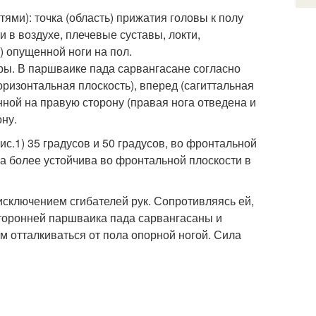
и): точка (область) прижатия головы к полу
и в воздухе, плечевые суставы, локти,
) опущенной ноги на пол.
ры. В паршваике пада сарвангасане согласно
ризонтальная плоскость), вперед (сагиттальная
нной на правую сторону (правая нога отведена и
ну.
рис.1) 35 градусов и 50 градусов, во фронтальной
ана более устойчива во фронтальной плоскости в
 исключением сгибателей рук. Сопротивляясь ей,
сторонней паршваика пада сарвангасаны и
м отталкиваться от пола опорной ногой. Сила