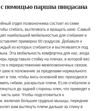
я с помощью паршва пиндасана
йный отдел позвоночника состоит из семи
чтобы сгибать, вытягивать и вращать шею. Самый
дает наибольшей мобильностью для сгибания и
ставляет примерно 50 градусов. Добавьте к
аждый из которых сгибается и вытягивается под
льна. Эта мобильность комфортна для нас, когда
ерь представьте стойку на плечах, в которой вес
ести к перерастяжению межпозвоночных связок.
т шею в положение за пределами нормального
оит в том, чтобы весь основной вес приходился
иметь гибкие, раскрытые плечи. Если сгибатели и
януться до задней стороны плеч, что приведет к
 часть шеи. Чтобы подготовиться к
ечи, включая большие грудные мышцы, передние
олит вам вытянуть плечи дальше за спину в