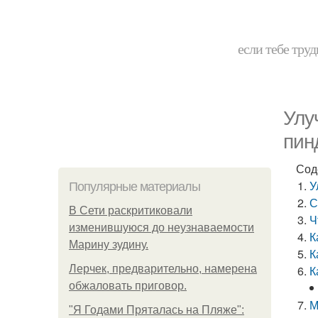
если тебе труд
Улу
пин
Сод
У
Популярные материалы
С
В Сети раскритиковали
Ч
изменившуюся до неузнаваемости
К
Марину зудину.
К
Лерчек, предварительно, намерена
К
обжаловать приговор.
М
"Я Годами Пряталась на Пляже":