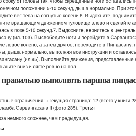
о сбоку от головы так, чтобы скрещенные ноги оставались по
конечном положении 5-10 секунд, дыша нормально. При этом:
одите вес тела на согнутые колени.6. Выдохните, поднимите
ните вращающим движением туловище влево и сделайте ас
аясь в позе 5-10 секунд.7. Выдохните, вернитесь в централ
сану (ил. 103). Высвободите ноги и перейдите в Сарвангаса
ле левое колено, а затем другое, переходите в Пиндасану,
ны, дыша нормально, выполняя все инструкции и оставаясь 
вангасану (ил.85). Выполняйте движения, представленные н
льзните вниз и лягте ровно на пол.
 правильно выполнять паршва пиндаса
стные ограничения: +Текущая страница: 12 (всего у книги 2
аламба Сарвангасана II (фото 235). Третья
оза немного сложнее, чем предыдущая.
ка