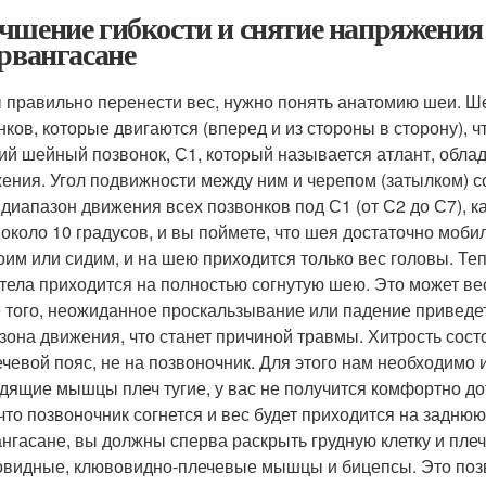
чшение гибкости и снятие напряжени
арвангасане
 правильно перенести вес, нужно понять анатомию шеи. Ше
нков, которые двигаются (вперед и из стороны в сторону), 
ий шейный позвонок, С1, который называется атлант, обла
ения. Угол подвижности между ним и черепом (затылком) со
 диапазон движения всех позвонков под С1 (от С2 до С7), к
 около 10 градусов, и вы поймете, что шея достаточно моби
оим или сидим, и на шею приходится только вес головы. Теп
 тела приходится на полностью согнутую шею. Это может в
 того, неожиданное проскальзывание или падение приведе
зона движения, что станет причиной травмы. Хитрость сост
ечевой пояс, не на позвоночник. Для этого нам необходимо 
дящие мышцы плеч тугие, у вас не получится комфортно дот
 что позвоночник согнется и вес будет приходится на заднюю
нгасане, вы должны сперва раскрыть грудную клетку и пл
овидные, клювовидно-плечевые мышцы и бицепсы. Это позв