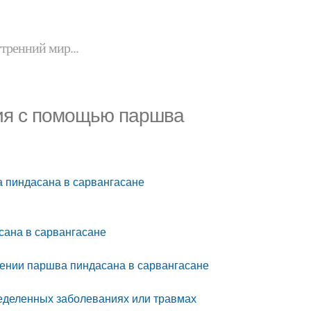
утренний мир...
ния с помощью паршва
 пиндасана в сарвангасане
ана в сарвангасане
е
ении паршва пиндасана в сарвангасане
еделенных заболеваниях или травмах