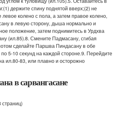
д углом к туловищу (ил.105).5. Оставайтесь в
(1) держите спину поднятой вверх;(2) не
 левое колено с пола, а затем правое колено,
ану в левую сторону, дыша нормально и
ьное положение, затем поднимитесь в Урдхва
ну (ил.85).8. Смените Падмасану, сгибая
 потом сделайте Паршва Пиндасану в обе
по 5-10 секунд на каждой стороне.9. Перейдите
а ил.80-83, или плавно и осторожно
на в сарвангасане
8 страниц)