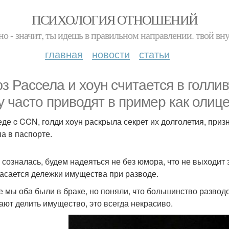
ПСИХОЛОГИЯ ОТНОШЕНИЙ
но - значит, ты идешь в правильном направлении. твой вн
главная
новости
статьи
з Рассела и хоун считается в голли
у часто приводят в пример как олиц
еде c CCN, голди хоун раскрыла секрет их долголетия, призна
а в паспорте.
 созналась, будем надеяться не без юмора, что не выходит 
пасается дележки имущества при разводе.
е мы оба были в браке, но поняли, что большинство разво
ают делить имущество, это всегда некрасиво.