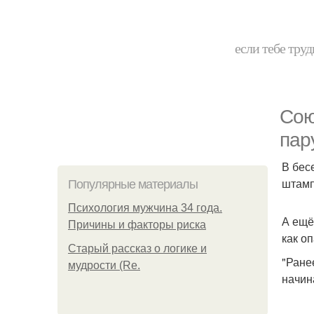
если тебе труд
Сою
пар
В бес
штамп
Популярные материалы
Психология мужчина 34 года.
А ещё
Причины и факторы риска
как о
Старый рассказ о логике и
"Ране
мудрости (Re.
начин