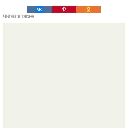
Читайте также
ТОП 100 обязательных к прочтению книг. Топ - 100 книг,
которые нужно прочитать, чтобы понимать себя и других.