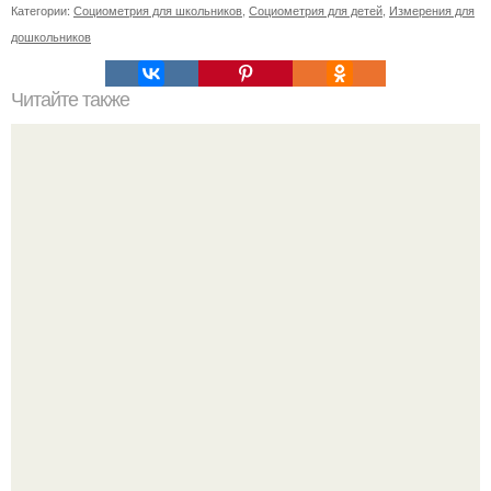
Категории:
Социометрия для школьников
,
Социометрия для детей
,
Измерения для
дошкольников
Читайте также
Мужской взгляд на женщину.