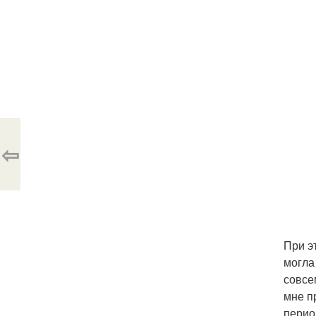
⇦
При э
могла
совсем
мне п
перио