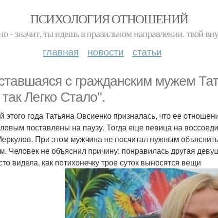
ПСИХОЛОГИЯ ОТНОШЕНИЙ
но - значит, ты идешь в правильном направлении. твой вн
главная
новости
статьи
ставшаяся с гражданским мужем Тать
 так Легко Стало".
й этого года Татьяна Овсиенко призналась, что ее отноше
ловым поставлены на паузу. Тогда еще певица на воссоед
Меркулов. При этом мужчина не посчитал нужным объяснитьс
м. Человек не объяснил причину: понравилась другая деву
сто видела, как потихонечку трое суток выносятся вещи