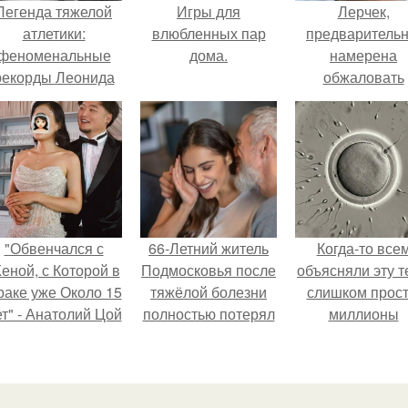
Легенда тяжелой
Игры для
Лерчек,
атлетики:
влюбленных пар
предварительн
феноменальные
дома.
намерена
рекорды Леонида
обжаловать
Тараненко.
приговор.
"Обвенчался с
66-Летний житель
Когда-то все
еной, с Которой в
Подмосковья после
объясняли эту т
раке уже Около 15
тяжёлой болезни
слишком прост
ет" - Анатолий Цой
полностью потерял
миллионы
удивил
потенцию, но
сперматозоид
поклонников
решил
бегут к цели, 
тайной свадьбой".
восстановить
побеждает сам
интимную жизнь с
быстрый.