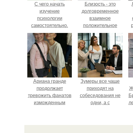
С чего начать
Близocть - это
изучение
долговременное
психологии
взаимное
самостоятельно.
положительное
«Психология
эмоциональное
человека» от
вовлечение,
4BRAIN
взаимодействие.
Ариана гранде
Зумеры все чаще
продолжает
приходят на
Ж
тревожить фанатов
собеседования не
Б
изможденным
одни, а с
л
Видом.
родителями,
жалуются эйчары.
"