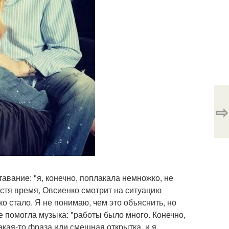
⇨
авание: "я, конечно, поплакала немножко, не
устя время, Овсиенко смотрит на ситуацию
гко стало. Я не понимаю, чем это объяснить, но
 помогла музыка: "работы было много. Конечно,
акая-то фраза или смешная открытка, и я