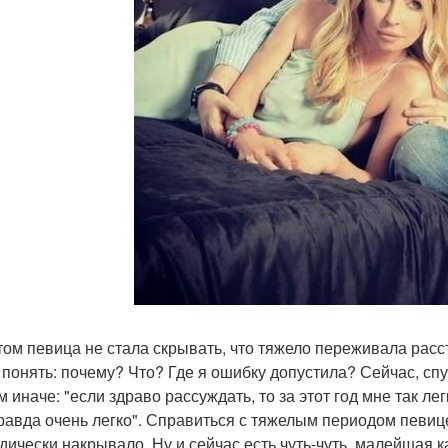
том певица не стала скрывать, что тяжело переживала расст
 понять: почему? Что? Где я ошибку допустила? Сейчас, сп
 иначе: "если здраво рассуждать, то за этот год мне так ле
равда очень легко". Справиться с тяжелым периодом певице
дически накрывало. Ну и сейчас есть чуть-чуть, малейшая к