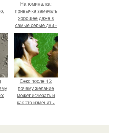
Напоминалка:
о,
привычка замечать
хорошее даже в
самые серые дни -
это не очередная
сказка из книг по
саморазвитию.
м
Секс после 45:
ему
почему желание
о:
может исчезать и
как это изменить.
ов
а
ый