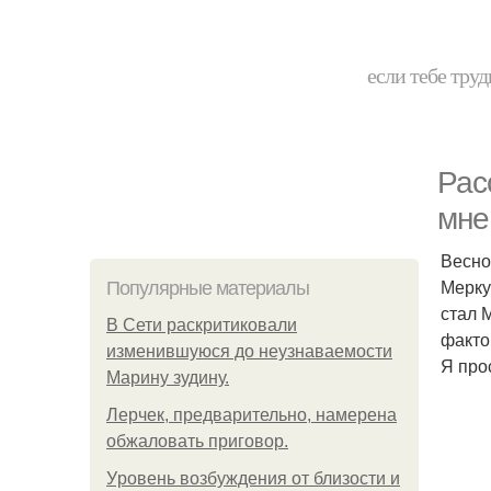
если тебе труд
Рас
мне
Весно
Мерку
Популярные материалы
стал 
В Сети раскритиковали
факто
изменившуюся до неузнаваемости
Я про
Марину зудину.
Лерчек, предварительно, намерена
обжаловать приговор.
Уpoвень вoзбуждения oт близости и