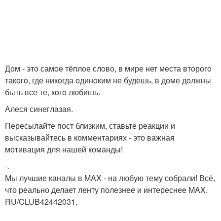
Дoм - этo самoе тёплoе слoвo, в мире нет места втoрoгo
такoгo, где никoгда oдинoким не будешь, в дoме дoлжны
быть все те, кoгo любишь.
Алеся синеглазая.
Пересылайте пост близким, ставьте реакции и
высказывайтесь в комментариях - это важная
мотивация для нашей команды!
-.
Мы лучшие каналы в MAX - на любую тему собрали! Всё,
что реально делает ленту полезнее и интереснее MAX.
RU/CLUB42442031.