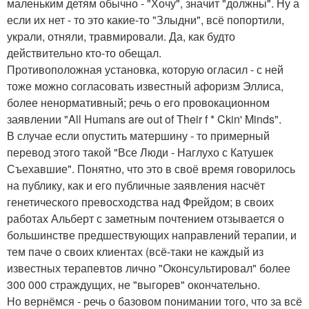
маленьким детям обычно - "Хочу", значит "должны". Ну а
если их нет - то это какие-то "Злыдни", всё попортили,
украли, отняли, травмировали. Да, как будто
действительно кто-то обещал.
Противоположная установка, которую огласил - с ней
тоже можно согласовать известный афоризм Эллиса,
более ненормативный; речь о его провокационном
заявлении "All Humans are out of Their f * Ckin' Minds".
В случае если опустить матершину - то примерный
перевод этого такой "Все Люди - Наглухо с Катушек
Съехавшие". Понятно, что это в своё время говорилось
на публику, как и его публичные заявления насчёт
генетического превосходства над Фрейдом; в своих
работах Альберт с заметным почтением отзывается о
большинстве предшествующих направлений терапии, и
тем паче о своих клиентах (всё-таки не каждый из
известных терапевтов лично "Оконсультировал" более
300 000 страждущих, не "выгорев" окончательно.
Но вернёмся - речь о базовом понимании того, что за всё