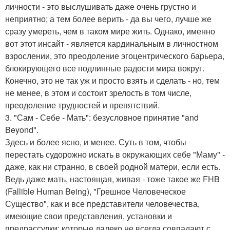
личности - это выслушивать даже очень грустно и
неприятно; а тем более верить - да вы чего, лучше же
сразу умереть, чем в таком мире жить. Однако, именно
вот этот инсайт - является кардинальным в личностном
взрослении, это преодоление эгоцентрического барьера,
блокирующего все подлинные радости мира вокруг.
Конечно, это не так уж и просто взять и сделать - но, тем
не менее, в этом и состоит зрелость в том числе,
преодоление трудностей и препятствий.
3. "Сам - Себе - Мать": безусловное принятие "and
Beyond".
Здесь и более ясно, и менее. Суть в том, чтобы
перестать судорожно искать в окружающих себе "Маму" -
даже, как ни странно, в своей родной матери, если есть.
Ведь даже мать, настоящая, живая - тоже такое же FHB
(Fallible Human Being), "Грешное Человеческое
Существо", как и все представители человечества,
имеющие свои представления, установки и
предрассудки; которые далеко не всегда совпадают с