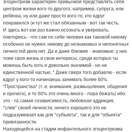
эгоцентризм характерен привычкой представлять себя
центром жизни кого-то другого; например, супруга, или
ребёнка, ну или даже просто кого-то, кто вдруг
понравился (и тут же стал обязанным - вот так честь.
И здесь вот как раз важно осознать и уверовать,
повторюсь - что сам по себе человек как таковой никому
особенно не нужен; никому до незнакомых и непонятных
личностей дела нет. Да и даже близкие - знакомые; у них
тоже своя жизнь и свои интересы, среди которых ты
можешь быть хоть и довольно значимой - но не
единственной частью. * Даже сверх того добавлю - если
вдруг у кого-то начинаешь занимать более 50%
"Пространства" (т. е. внимания, размышления, общения
и прочего), и то 50% это очень много - пора бежать) ибо
это - та самая созависимость, любовная аддикция,
"слив" своей личности; ничего хорошего это не
подразумевает как для "субъекта", так и для "объекта"
привязанности.
Находящейся на стадии инфантильного эгоцентризма