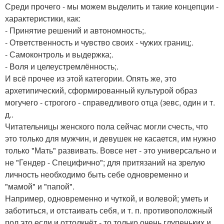
Среди прочего - мы можем выделить и такие концепции -
характеристики, как:
- Принятие решений и автономность;.
- Ответственность и чувство своих - чужих границ;.
- Самоконтроль и выдержка;.
- Воля и целеустремлённость;.
И всё прочее из этой категории. Опять же, это
архетипический, сформированный культурой образ
могучего - строгого - справедливого отца (зевс, один и т.
д..
Читательницы женского пола сейчас могли счесть, что
это только для мужчин, и девушек не касается, им нужно
только "Мать" развивать. Вовсе нет - это универсально и
не "Гендер - Специфично"; для притязаний на зрелую
личность необходимо быть себе одновременно и
"мамой" и "папой".
Например, одновременно и чуткой, и волевой; уметь и
заботиться, и отстаивать себя, и т. п. противоположный
пол это если и оттолкнёт - то только очень глупеньких и