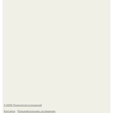
Билет против материнского права: нижняя полка
внезапно нашла законного владельца.
В соцсетях завирусился эмоциональный пост, автор
которого призвала матерей отдыхать без детей и не
испытывать чувство вины.
© 2026 Психология отношений
Контакты
Пользовательское соглашение