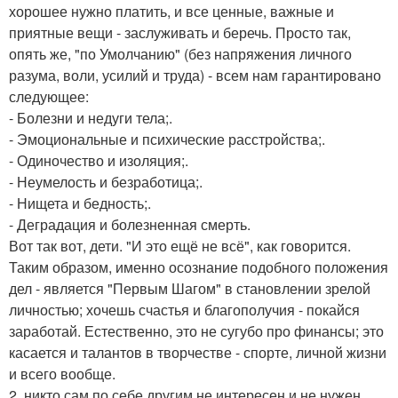
хорошее нужно платить, и все ценные, важные и
приятные вещи - заслуживать и беречь. Просто так,
опять же, "по Умолчанию" (без напряжения личного
разума, воли, усилий и труда) - всем нам гарантировано
следующее:
- Болезни и недуги тела;.
- Эмоциональные и психические расстройства;.
- Одиночество и изоляция;.
- Неумелость и безработица;.
- Нищета и бедность;.
- Деградация и болезненная смерть.
Вот так вот, дети. "И это ещё не всё", как говорится.
Таким образом, именно осознание подобного положения
дел - является "Первым Шагом" в становлении зрелой
личностью; хочешь счастья и благополучия - покайся
заработай. Естественно, это не сугубо про финансы; это
касается и талантов в творчестве - спорте, личной жизни
и всего вообще.
2. никто сам по себе другим не интересен и не нужен.