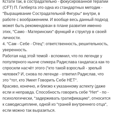
Кстати так, в сострадательно - фокусированной терапии
(CFT) П. Гилберта это одна из стандартных методик -
"Выращивание Сострадательной Фигуры" внутри, в
работе с воображением. И вообще весь данный подход
может быть рекомендован в плане развития именно
этих, "Само - Материнских" функций и структур в своей
личности.
4. "Сам - Себе - Отец": ответственность, решительность,
уверенность.
Работая над этой темой - вспомнил, что по легенде у
популярного нынче спикера Радислава гандапаса как-то
спросили насчёт этого ("кто такой взрослый - зрелый
человек? И, снова по легенде - ответил Радислав, что
это "тот, кто Умеет Говорить Себе НЕТ".
Красиво, конечно, и близко к указанному аспекту (даже
если и неправда. Способность говорить себе "Нет" - по -
психологически, "задерживать гратификацию", относится
к самодисциплине, одной из "граней внутреннего отца",
если можно так выразиться.