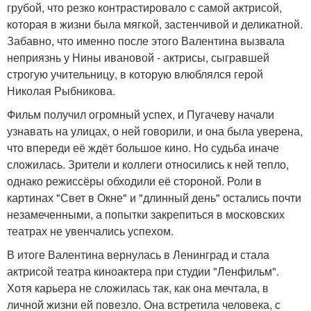
грубой, что резко контрастировало с самой актрисой,
которая в жизни была мягкой, застенчивой и деликатной.
Забавно, что именно после этого Валентина вызвала
неприязнь у Нины ивановой - актрисы, сыгравшей
строгую учительницу, в которую влюблялся герой
Николая Рыбникова.
Фильм получил огромный успех, и Пугачеву начали
узнавать на улицах, о ней говорили, и она была уверена,
что впереди её ждёт большое кино. Но судьба иначе
сложилась. Зрители и коллеги относились к ней тепло,
однако режиссёры обходили её стороной. Роли в
картинах "Свет в Окне" и "длинный день" остались почти
незамеченными, а попытки закрепиться в московских
театрах не увенчались успехом.
В итоге Валентина вернулась в Ленинград и стала
актрисой театра киноактера при студии "Ленфильм".
Хотя карьера не сложилась так, как она мечтала, в
личной жизни ей повезло. Она встретила человека, с