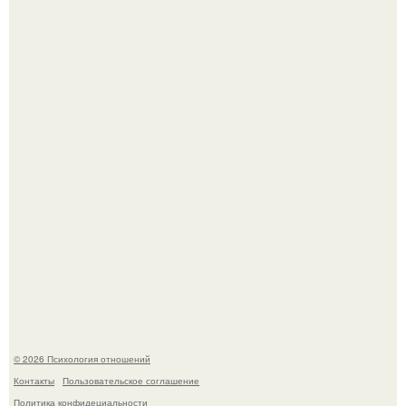
Упс, кажется мы больше не увидим пэм в красном
купальнике на экране.
Лучший! Адриано Челентано - "Поздний" ребенок, чье
рождение мать считала почти невозможным.
© 2026 Психология отношений
Контакты
Пользовательское соглашение
Политика конфидециальности