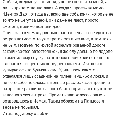
Собаки, видимо узнав меня, уже не гонятся за мной, а
лишь приветственно лают. А когда я проезжал мимо
"Центра Дао", оттуда вылезло две собачонки, которые не
то что не бегут за мной, они даже не лают, просто
смотрят, видимо познали дао.
Приезжаю в чемал довольно рано и решаю съездить на
остров патмос. А то уже третий раз в чемале, а там так и
не был. Подъём по крутой асфальтированной дороге
заканчивается автостоянкой, я же еду дальше по ледово
- каменистому спуску, на котором происходит страшное,
- лопается эксцентрик переднего колеса. И я эпично
кувыркаюсь по булыжникам. Удивляюсь, как это я
отделался лишь ссадиной на голени и ушибом локтя, и
ни чего себе не сломал. Больше расстраивает трещина
на крышке расширительного бачка тормоза и отсутствие
запасного эксцентрика. Приматываю колесо к раме и
возвращаюсь в Чемал. Таким образом на Патмосе я
вновь не побывал.
Итак, подытожу ошибки: