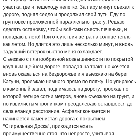
участка, где и пешеходу нелегко. За пару минут съехал к
дороге, поднял седло и продолжил свой путь. Еду по
грунтовке проложенной параллельно тракту. Решаю
сделать остановку, чтобы всё-таки съесть печеньки, и
попадаю в лето! При отсутствии ветра на солнце тепло
как летом. Но длится это лишь несколько минут, и вновь
задувший ветерок быстро меня охлаждает.
Съезжаю с платообразной возвышенности по покрытой
крупным щебнем дороге, попадая на тракт, но хочется
вновь оказаться на бездорожье и я выезжаю на берег
Катуни, проезжаю немного прямо по пляжу. Но упираюсь
в каменный завал, поднимаюсь на дорогу, проехав по
которой четыре сотни метров, вновь съезжаю на грунт, и
по извилистым тропинкам преодолеваю оставшееся до
села еланда расстояние. Асфальт кончается и
начинается каменистая дорога с покрытием
"Стиральная Доска", приходится ехать
преимущественно стоя, что непросто, учитывая