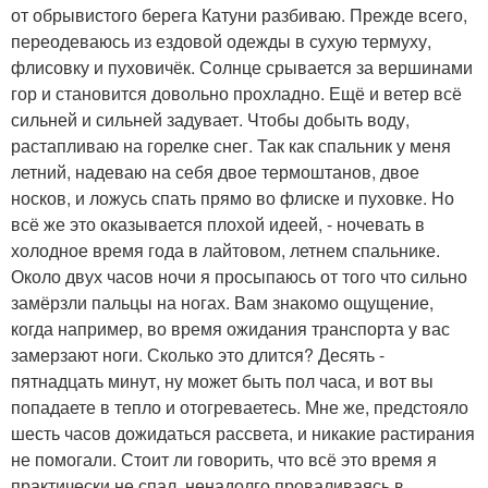
от обрывистого берега Катуни разбиваю. Прежде всего,
переодеваюсь из ездовой одежды в сухую термуху,
флисовку и пуховичёк. Солнце срывается за вершинами
гор и становится довольно прохладно. Ещё и ветер всё
сильней и сильней задувает. Чтобы добыть воду,
растапливаю на горелке снег. Так как спальник у меня
летний, надеваю на себя двое термоштанов, двое
носков, и ложусь спать прямо во флиске и пуховке. Но
всё же это оказывается плохой идеей, - ночевать в
холодное время года в лайтовом, летнем спальнике.
Около двух часов ночи я просыпаюсь от того что сильно
замёрзли пальцы на ногах. Вам знакомо ощущение,
когда например, во время ожидания транспорта у вас
замерзают ноги. Сколько это длится? Десять -
пятнадцать минут, ну может быть пол часа, и вот вы
попадаете в тепло и отогреваетесь. Мне же, предстояло
шесть часов дожидаться рассвета, и никакие растирания
не помогали. Стоит ли говорить, что всё это время я
практически не спал, ненадолго проваливаясь в