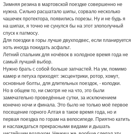
Зимняя резина в мартовской поездке совершенно не
нужна. Сильно расшатало шипы, сорвало несколько
чашечек протектора, появились порезы. Ну и не будь я
на шипах, я точно не сунулся бы на этот злополучный
спуск к патмосу.
Для поездки в горы лучше двухподвес, если планируется
хоть иногда покидать асфальт.
Летний спальник для ночёвок в холодное время года не
самый лучший выбор.
Нужно брать с собой больше запчастей. На ум, помимо
камер и петуха приходят: эксцентрики, ротор, хомут,
основные болты, для длительных поездок, - колодки.
Но в общем то, ни смотря не на что, это были
замечательно проведённые сутки, за исключением
конечно ночи и финала. Это было не только моё первое
посещение горного Алтая в такое время года, но и
первая поездка по горам на велосипеде. Приятно катить
и наслаждаться прекрасными видами и дышать
чистейшим воздухом. Чечкиш же, вообще сделал эту