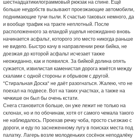
шестнадцатикилограммовый рюкзак на спине. Ещё
больше неудобств вызывают проезжающие автомобили,
поднимающие тучи пыли. К счастью таковых немного, да
и вообще трафик на тракте неплотный. После
расположенного за еландой ущелья неожиданно вновь
начинается асфальт, которого это место никогда раньше
не видело. Быстро качу в направлении реки бийка, не
доезжая до которой асфальт исчезает также
неожиданно, как и появился. За бийкой долина опять
сужается, извилистая каменистая дорога жмётся между
скалами с одной стороны и обрывом с другой.
"Стиральная Доска" не даёт разогнаться. Жалею, что не
поехал на подвесе. Вот на таких участках, а также на
чечкише он был бы очень кстати.
Снега становится больше, он уже лежит не только на
склонах, но и по обочинам, хотя от самого чемала такого
не наблюдалось. Проехав речку чоба, просто съезжаю с
дороги, и еду по заснеженному лугу в поисках места под
палатку. Лагерь возле молоденьких сосёнок неподалёку