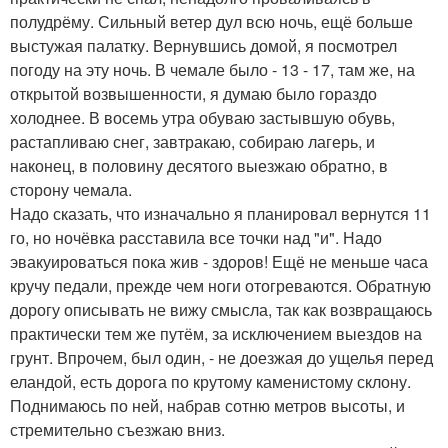
полудрёму. Сильный ветер дул всю ночь, ещё больше
выстужая палатку. Вернувшись домой, я посмотрел
погоду на эту ночь. В чемале было - 13 - 17, там же, на
открытой возвышенности, я думаю было гораздо
холоднее. В восемь утра обуваю застывшую обувь,
растапливаю снег, завтракаю, собираю лагерь, и
наконец, в половину десятого выезжаю обратно, в
сторону чемала.
Надо сказать, что изначально я планировал вернутся 11
го, но ночёвка расставила все точки над "и". Надо
эвакуироваться пока жив - здоров! Ещё не меньше часа
кручу педали, прежде чем ноги отогреваются. Обратную
дорогу описывать не вижу смысла, так как возвращаюсь
практически тем же путём, за исключением выездов на
грунт. Впрочем, был один, - не доезжая до ущелья перед
еландой, есть дорога по крутому каменистому склону.
Поднимаюсь по ней, набрав сотню метров высоты, и
стремительно съезжаю вниз.