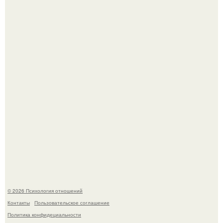
"Ты такой единственный на всём белом свете …":
Самая известная кудрявая голова голливуда - николь
кидман.
© 2026 Психология отношений
Контакты
Пользовательское соглашение
Политика конфидециальности