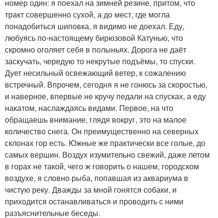
номер один: я поехал на зимней резине, притом, что
тракт совершенно сухой, а до мест, где могла
понадобиться шиповка, я видимо не доехал. Еду,
любуясь по-настоящему бирюзовой Катунью, что
скромно оголяет себя в полыньях. Дорога не даёт
заскучать, чередую то некрутые подъёмы, то спуски.
Дует несильный освежающий ветер, к сожалению
встречный. Впрочем, сегодня я не гонюсь за скоростью,
и наверное, впервые не кручу педали на спусках, а еду
накатом, наслаждаясь видами. Первое, на что
обращаешь внимание, глядя вокруг, это на малое
количество снега. Он преимущественно на северных
склонах гор есть. Южные же практически все голые, до
самых вершин. Воздух изумительно свежий, даже летом
в горах не такой, чего ж говорить о нашем, городском
воздухе, я словно рыба, попавшая из аквариума в
чистую реку. Дважды за мной гонятся собаки, и
приходится останавливаться и проводить с ними
разъяснительные беседы.