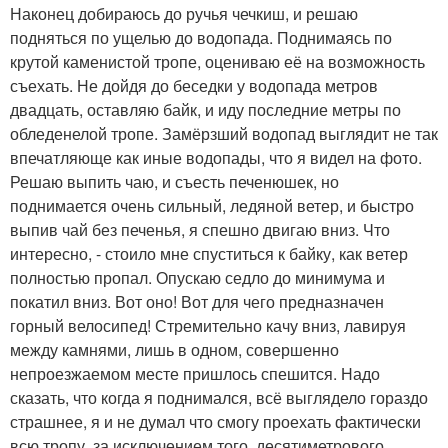
Наконец добираюсь до ручья чечкиш, и решаю
подняться по ущелью до водопада. Поднимаясь по
крутой каменистой тропе, оцениваю её на возможность
съехать. Не дойдя до беседки у водопада метров
двадцать, оставляю байк, и иду последние метры по
обледенелой тропе. Замёрзший водопад выглядит не так
впечатляюще как иные водопады, что я видел на фото.
Решаю выпить чаю, и съесть печенюшек, но
поднимается очень сильный, ледяной ветер, и быстро
выпив чай без печенья, я спешно двигаю вниз. Что
интересно, - стоило мне спуститься к байку, как ветер
полностью пропал. Опускаю седло до минимума и
покатил вниз. Вот оно! Вот для чего предназначен
горный велосипед! Стремительно качу вниз, лавируя
между камнями, лишь в одном, совершенно
непроезжаемом месте пришлось спешится. Надо
сказать, что когда я поднимался, всё выглядело гораздо
страшнее, я и не думал что смогу проехать фактически
всю тропу, за исключением того, десятиметрового