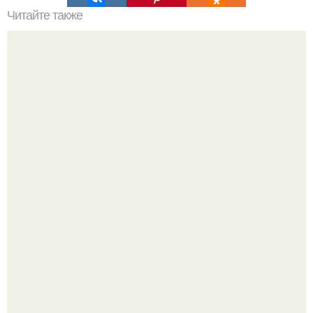
Читайте также
С чего начать изучение психологии самостоятельно.
«Психология человека» от 4BRAIN
Hacтоящая близость всегда с большим риском связана.