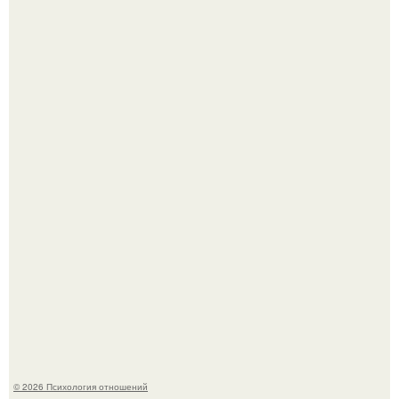
Легенда тяжелой атлетики: феноменальные рекорды
Леонида Тараненко.
"Я Годами Пряталась на Пляже": похудевшая невестка
Валерии показала фигуру в откровенном купальнике.
© 2026 Психология отношений