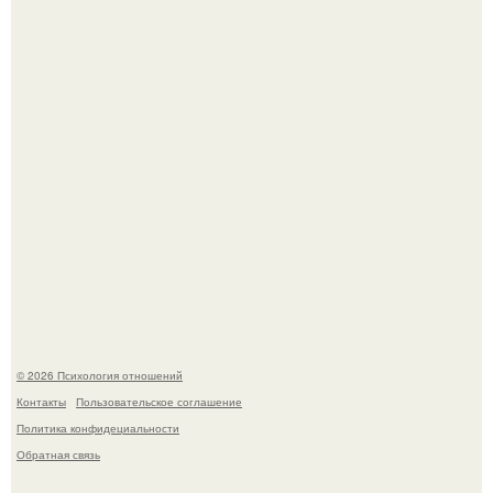
свадьбой".
Когда-то всем объясняли эту тему слишком просто:
миллионы сперматозоидов бегут к цели, а побеждает
самый быстрый.
© 2026 Психология отношений
Контакты
Пользовательское соглашение
Политика конфидециальности
Обратная связь