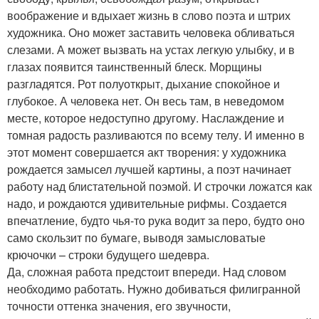
воображение и вдыхает жизнь в слово поэта и штрих
художника. Оно может заставить человека обливаться
слезами. А может вызвать на устах легкую улыбку, и в
глазах появится таинственный блеск. Морщины
разгладятся. Рот полуоткрыт, дыхание спокойное и
глубокое. А человека нет. Он весь там, в неведомом
месте, которое недоступно другому. Наслаждение и
томная радость разливаются по всему телу. И именно в
этот момент совершается акт творения: у художника
рождается замысел лучшей картины, а поэт начинает
работу над блистательной поэмой. И строчки ложатся как
надо, и рождаются удивительные рифмы. Создается
впечатление, будто чья-то рука водит за перо, будто оно
само скользит по бумаге, выводя замысловатые
крючочки – строки будущего шедевра.
Да, сложная работа предстоит впереди. Над словом
необходимо работать. Нужно добиваться филигранной
точности оттенка значения, его звучности,