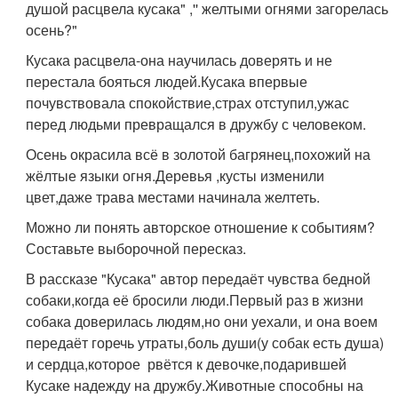
душой расцвела кусака" ,'' желтыми огнями загорелась
осень?"
Кусака расцвела-она научилась доверять и не
перестала бояться людей.Кусака впервые
почувствовала спокойствие,страх отступил,ужас
перед людьми превращался в дружбу с человеком.
Осень окрасила всё в золотой багрянец,похожий на
жёлтые языки огня.Деревья ,кусты изменили
цвет,даже трава местами начинала желтеть.
Можно ли понять авторское отношение к событиям?
Составьте выборочной пересказ.
В рассказе "Кусака" автор передаёт чувства бедной
собаки,когда её бросили люди.Первый раз в жизни
собака доверилась людям,но они уехали, и она воем
передаёт горечь утраты,боль души(у собак есть душа)
и сердца,которое рвётся к девочке,подарившей
Кусаке надежду на дружбу.Животные способны на