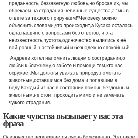
преданность, беззаветную любовь,но бросая их, мы
обрекаем на страдания невинные существа,а "мы в
ответе за тех,кого приручаем!"Человеку можно
объяснить словами,что происходит,а Кусака осталась
одна,наедине с вопросами без ответов, и эта
неизвестность,пустота,одиночество вылились в её
вой-ровный, настойчивый и безнадежно спокойный!
Андреев хотел напомнить людям о сострадании,о
любви к ближнему,о заботе и помощи тем,кто нас
окружает.Мы должны уважать природу,помогать
животным,оставшимся без дома и попавшим в
беду.Каждый из нас в состоянии помочь бездомным
животным,не стоит проходить мимо и не замечать
чужого страдания.
Какие чувства вызывает у вас эта
фраза
Одиночество переживается очень болезненно. Это такое