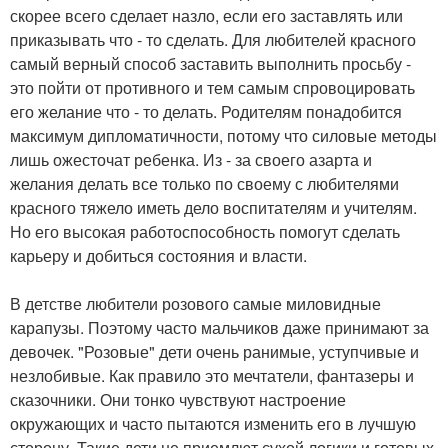
скорее всего сделает назло, если его заставлять или
приказывать что - то сделать. Для любителей красного
самый верный способ заставить выполнить просьбу -
это пойти от противного и тем самым спровоцировать
его желание что - то делать. Родителям понадобится
максимум дипломатичности, потому что силовые методы
лишь ожесточат ребенка. Из - за своего азарта и
желания делать все только по своему с любителями
красного тяжело иметь дело воспитателям и учителям.
Но его высокая работоспособность помогут сделать
карьеру и добиться состояния и власти.
В детстве любители розового самые миловидные
карапузы. Поэтому часто мальчиков даже принимают за
девочек. "Розовые" дети очень ранимые, уступчивые и
незлобивые. Как правило это мечтатели, фантазеры и
сказочники. Они тонко чувствуют настроение
окружающих и часто пытаются изменить его в лучшую
сторону. Такие дети не приемлют сухой логики и готовых