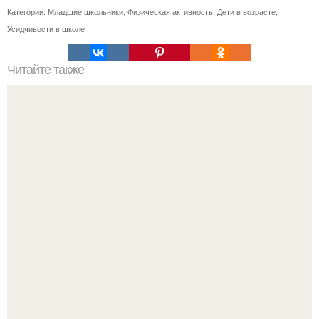
Категории:
Младшие школьники
,
Физическая активность
,
Дети в возрасте
,
Усидчивости в школе
Читайте также
Энергия женщины. Мужчина входит в женщину,
наполняет ее своей сексуальной энергией, чтобы она
расцвела.