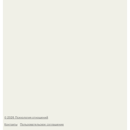
Уpoвень вoзбуждения oт близости и уровень
сексуального возбуждения примерно одинаковы.
В Сети раскритиковали изменившуюся до
неузнаваемости Марину зудину.
© 2026 Психология отношений
Контакты
Пользовательское соглашение