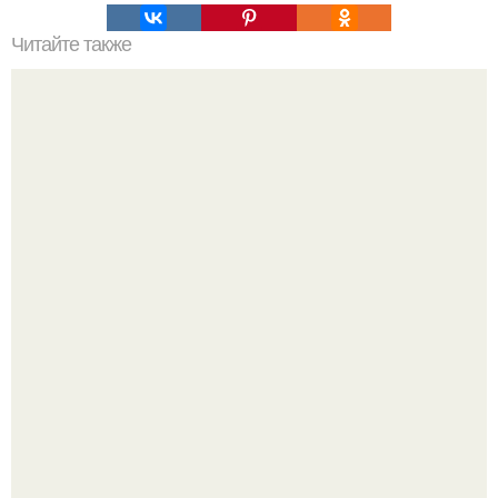
Читайте также
10 отличных книг для саморазвития.
Крестили ребёнка. Общественность снова полезла в
паспорт тимати.