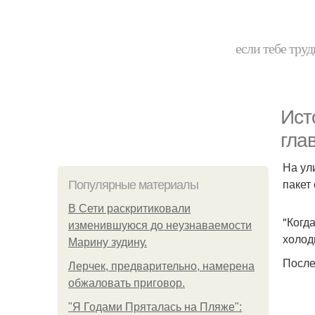
если тебе труд
Ист
гла
На ул
пакет
Популярные материалы
В Сети раскритиковали
"Когд
изменившуюся до неузнаваемости
холод
Марину зудину.
После
Лерчек, предварительно, намерена
обжаловать приговор.
"Я Годами Пряталась на Пляже":