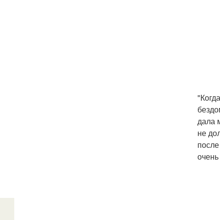
"Когд
бездо
дала 
не до
после
очень