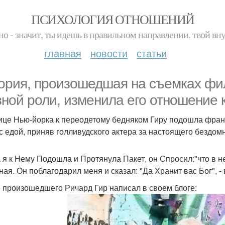
ПСИХОЛОГИЯ ОТНОШЕНИЙ
но - значит, ты идешь в правильном направлении. твой вн
главная
новости
статьи
ория, произошедшая на съемках фи
вной роли, изменила его отношение 
ице Нью-йорка к переодетому бедняком Гиру подошла франц
 с едой, приняв голливудского актера за настоящего бездомн
а я к Нему Подошла и Протянула Пакет, он Спросил:"что в не
ная. Он поблагодарил меня и сказал: "Да Хранит вас Бог", -
 произошедшего Ричард Гир написал в своем блоге: