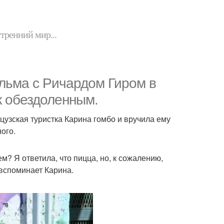
утренний мир...
льма с Ричардом Гиром в
к обездоленным.
узская туристка Карина гомбо и вручила ему
ого.
м? Я ответила, что пицца, но, к сожалению,
 вспоминает Карина.