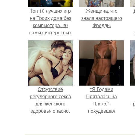
Топ 10 лучших игр
Женщина, что
на Троих дома без
знала настоящего
компьютера. 20
Фредди.
самых интересных
игр для компании
Отсутствие
"Я Годами
регулярного секса
Пряталась на
для женского
Пляже":
т
здоровья опасно.
похудевшая
невестка Валерии
показала фигуру в
откровенном