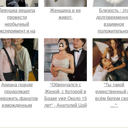
Девушка решила
Женщина и ее
Близocть - эт
провести
живот.
долговременн
необычный
взаимное
эксперимент и на
положительно
протяжении 30
эмоциональн
дней питалась
вовлечение,
одной шаурмой.
взаимодействи
Ариана гранде
"Обвенчался с
"Ты такой
продолжает
Женой, с Которой в
единственный 
ревожить фанатов
Браке уже Около 15
всём белом св
изможденным
лет" - Анатолий Цой
…":
Видом.
удивил
поклонников
"тайной свадьбой".