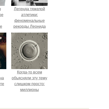
о
Легенда тяжелой
ое
атлетики:
феноменальные
е
рекорды Леонида
ое
Тараненко.
е.
Когда-то всем
на
объясняли эту тему
ете
слишком просто:
миллионы
сперматозоидов
бегут к цели, а
побеждает самый