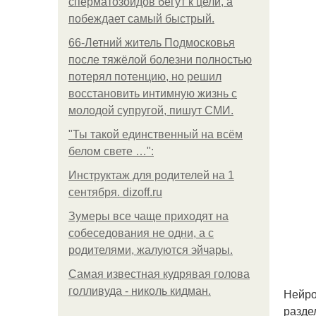
сперматозоидов бегут к цели, а
побеждает самый быстрый.
66-Летний житель Подмосковья
после тяжёлой болезни полностью
потерял потенцию, но решил
восстановить интимную жизнь с
молодой супругой, пишут СМИ.
"Ты такой единственный на всём
белом свете …":
Инструктаж для родителей на 1
сентября. dizoff.ru
Зумеры все чаще приходят на
собеседования не одни, а с
родителями, жалуются эйчары.
Самая известная кудрявая голова
голливуда - николь кидман.
Нейро
разде