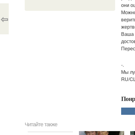
они о
Можно
⇦
верит
жертв
Ваша 
досто
Перес
-.
Мы лу
RU/CL
Понр
Читайте также