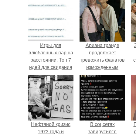
Игры для
Ариана гранде
влюбленных пар на
продолжает
расстоянии. Топ 7
тревожить фанатов
с
идей для свидания
изможденным
на расстоянии
Видом.
ж
Нефтяной кризис
В соцсетях
Г
1973 года и
завирусился