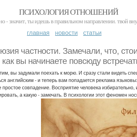
ПСИХОЛОГИЯ ОТНОШЕНИЙ
но - значит, ты идешь в правильном направлении. твой вн
главная
новости
статьи
юзия частности. Замечали, что, сто
, как вы начинаете повсюду встречат
тим, вы задумали поехать к морю. И сразу стали видеть с
ься английским - и теперь вам попадается реклама языковы
е простое совпадение. Восприятие человека избирательно,
ировать, а какую - замечать. В психологии этот феномен но