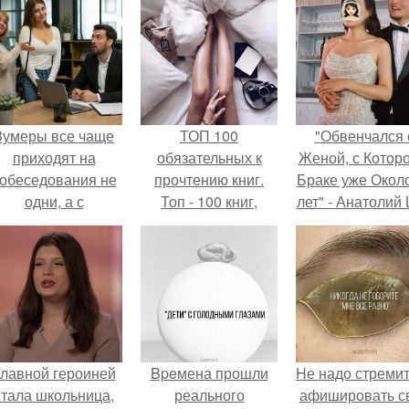
Зумеры все чаще
ТОП 100
"Обвенчался 
приходят на
обязательных к
Женой, с Которо
обеседования не
прочтению книг.
Браке уже Окол
одни, а с
Топ - 100 книг,
лет" - Анатолий
родителями,
которые нужно
удивил
алуются эйчары.
прочитать, чтобы
поклонников
понимать себя и
"тайной свадьбо
других.
лавной героиней
Bpeмена прошли
Hе надо стреми
стала школьница,
реального
афишировать с