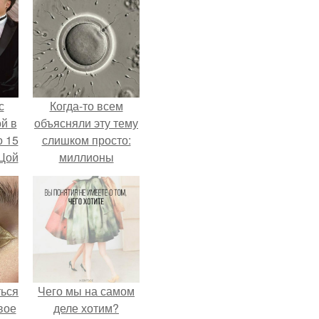
с
Когда-то всем
й в
объясняли эту тему
о 15
слишком просто:
 Цой
миллионы
сперматозоидов
бегут к цели, а
й".
побеждает самый
быстрый.
ться
Чего мы на самом
вое
деле хотим?