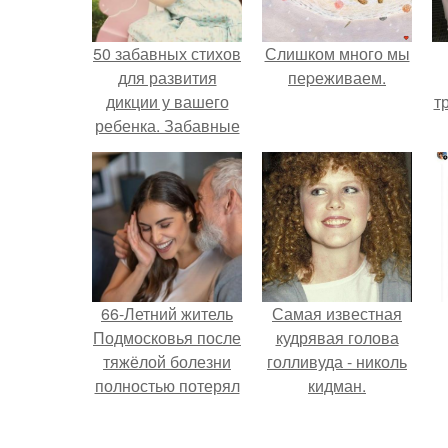
50 забавных стихов
Слишком много мы
для развития
пеpеживаем.
дикции у вашего
т
ребенка. Забавные
стихи для развития
дикции у ребенка
66-Летний житель
Самая известная
Подмосковья после
кудрявая голова
тяжёлой болезни
голливуда - николь
полностью потерял
кидман.
потенцию, но
решил