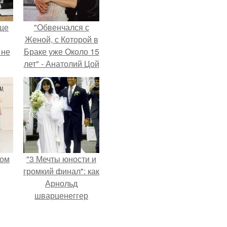
ще
"Обвенчался с
Женой, с Которой в
 не
Браке уже Около 15
лет" - Анатолий Цой
удивил
ры.
поклонников
"тайной свадьбой".
мом
"3 Мечты юности и
громкий финал": как
Арнольд
шварценеггер
женился на
племяннице