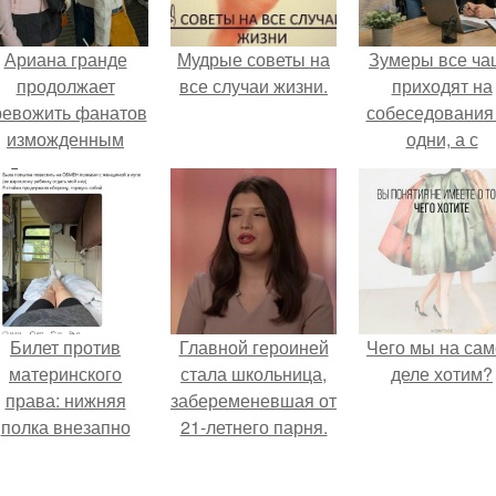
Ариана гранде
Мудрые советы на
Зумеры все ча
продолжает
все случаи жизни.
приходят на
ревожить фанатов
собеседования
изможденным
одни, а с
Видом.
родителями,
жалуются эйча
Билет против
Главной героиней
Чего мы на са
материнского
стала школьница,
деле хотим?
права: нижняя
забеременевшая от
полка внезапно
21-летнего парня.
нашла законного
владельца.