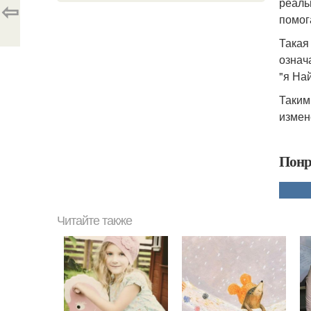
реаль
⇦
помог
Такая
означ
"я На
Таким
измен
Понр
Читайте также