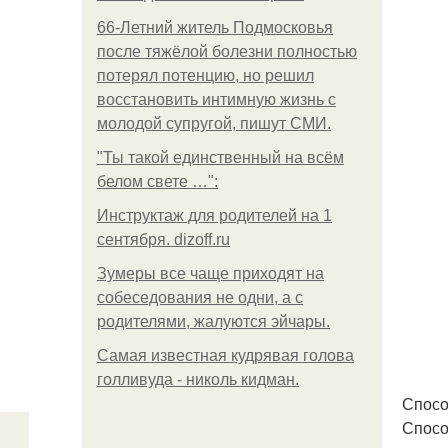
66-Летний житель Подмосковья
после тяжёлой болезни полностью
потерял потенцию, но решил
восстановить интимную жизнь с
молодой супругой, пишут СМИ.
"Ты такой единственный на всём
белом свете …":
Инструктаж для родителей на 1
сентября. dizoff.ru
Зумеры все чаще приходят на
собеседования не одни, а с
родителями, жалуются эйчары.
Самая известная кудрявая голова
голливуда - николь кидман.
Спосо
Спосо