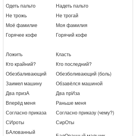
Одеть пальто
Надеть пальто
Не трожь
Не трогай
Моё фамилие
Моя фамилия
Горячее кофе
Горячий кофе
Ложить
Класть
Кто крайний?
Кто последний?
Обезбаливающий
Обезболивающий (боль)
Заимел машину
Обзавёлся машиной
Два призА
Два прИза
Вперёд меня
Раньше меня
Согласно приказа
Согласно приказу (чему?)
СИроты
СирОты
БАлованный
БалОванный мальчик