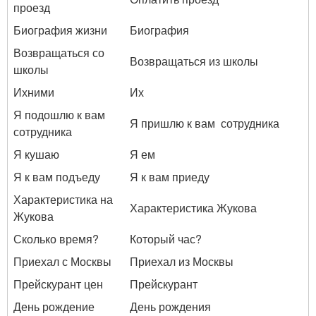
проезд
Биография жизни
Биография
Возвращаться со
Возвращаться из школы
школы
Ихними
Их
Я подошлю к вам
Я пришлю к вам сотрудника
сотрудника
Я кушаю
Я ем
Я к вам подъеду
Я к вам приеду
Характеристика на
Характеристика Жукова
Жукова
Сколько время?
Который час?
Приехал с Москвы
Приехал из Москвы
Прейскурант цен
Прейскурант
День рождение
День рождения