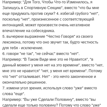
Например: "Для Того, Чтобы Что-то Изменилось, я
Запишусь в Спортивную Секцию", вместо "что бы мне
еще придумать против скуки? 4. избегай грубого "нет",
поскольку "нет", произнесенное с соответствующей
интонацией, может произвести очень негативное
впечатление на собеседника.
5. вычеркни выражение "Честно Говоря" из своего
лексикона, потому что оно звучит так, будто честность
для тебя - исключение.
6. говори "не так", "не сейчас" вместо "нет".
Например: "В Таком Виде мне это не Нравится", "в
данный момент у меня нет на это времени", вместо "нет,
мне это не нравится" "нет, у меня нет времени". Потому
что "нет" отталкивает. Нет" - это нечто законченное и
окончательно решенное.
7. измени угол зрения, используя слово "уже" вместо
слова "еще".
Например: "Вы уже Сделали Половину", вместо "вы
сделали еще только половину? Потому что слово "уже"