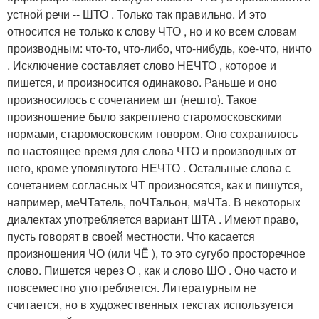
устной речи -- ШТО . Только так правильно. И это
относится не только к слову ЧТО , но и ко всем словам
производным: что-то, что-либо, что-нибудь, кое-что, ничто
. Исключение составляет слово НЕЧТО , которое и
пишется, и произносится одинаково. Раньше и оно
произносилось с сочетанием шт (нешто). Такое
произношение было закреплено старомосковскими
нормами, старомосковским говором. Оно сохранилось
по настоящее время для слова ЧТО и производных от
него, кроме упомянутого НЕЧТО . Остальные слова с
сочетанием согласных ЧТ произносятся, как и пишутся,
например, меЧТатель, поЧТальон, маЧТа. В некоторых
диалектах употребляется вариант ШТА . Имеют право,
пусть говорят в своей местности. Что касается
произношения ЧО (или ЧЁ ), то это сугубо просторечное
слово. Пишется через О , как и слово ШО . Оно часто и
повсеместно употребляется. Литературным не
считается, но в художественных текстах используется