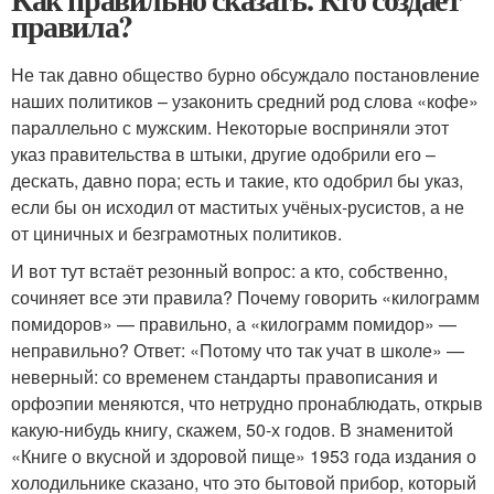
правила?
Не так давно общество бурно обсуждало постановление
наших политиков – узаконить средний род слова «кофе»
параллельно с мужским. Некоторые восприняли этот
указ правительства в штыки, другие одобрили его –
дескать, давно пора; есть и такие, кто одобрил бы указ,
если бы он исходил от маститых учёных-русистов, а не
от циничных и безграмотных политиков.
И вот тут встаёт резонный вопрос: а кто, собственно,
сочиняет все эти правила? Почему говорить «килограмм
помидоров» — правильно, а «килограмм помидор» —
неправильно? Ответ: «Потому что так учат в школе» —
неверный: со временем стандарты правописания и
орфоэпии меняются, что нетрудно пронаблюдать, открыв
какую-нибудь книгу, скажем, 50-х годов. В знаменитой
«Книге о вкусной и здоровой пище» 1953 года издания о
холодильнике сказано, что это бытовой прибор, который