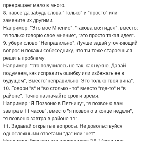
превращает мало в много.
8. навсегда забудь слова "Только" и "просто" или
замените их другими.
Например: "Это мое Мнение", "такова моя идея", вместо:
"я только говорю свое мнение", "это просто такая идея".
9. убери слово "Неправильно". Лучше задай уточняющий
вопрос и покажи собеседнику, что ты тоже стараешься
решить проблему.
Например: "это получилось не так, как нужно. Давай
подумаем, как исправить ошибку или избежать ее в
будущем", Вместо"неправильно! Это только твоя вина".
10. Говори "в" и "во столько - то" вместо "где-то" и "в
районе". Точно назначайте срок и время.
Например "Я Позвоню в Пятницу", "я позвоню вам
завтра в 11 часов", вместо "я позвоню в конце недели",
"я позвоню завтра в районе 11".
11. Задавай открытые вопросы. Не довольствуйся
односложными ответами "да" или "нет".
Например: "как вам это понравилось? ", "Когда мне