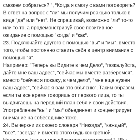
сможем собраться? ", "Когда я смогу с вами поговорить?
В ответ на вопрос с "ли" мы получим реакцию только в
виде "да" или "нет". Не спрашивай, возможно "ли" то-то
или то-то, а продемонстрируй свое позитивное
ожидание с помощью "когда" и "как".
23. Подключайте другого с помощью "вы" и "мы", вместо
того, чтобы постоянно ставить себя в центр внимания с
помощью "я".
Например: "Теперь вы Видите в чем Дело", "пожалуйста,
дайте мне ваш адрес", "сейчас мы вместе разберемся",
вместо "сейчас я покажу, в чем дело", "мне еще нужен
ваш адрес", "сейчас я вам это объясню". Таким образом,
если ты все время говоришь от первого лица, то ты
выдвигаешь на передний план себя и свои действия.
Употребление "вы" и "мы" объединяет и концентрирует
внимание на собеседнике тоже.
24. Вычеркни из своего словаря "Никогда", "каждый",
"все", "всегда" и вместо этого будь конкретной.
Например: "тут вы мне обязательно поможете! ", "Вы