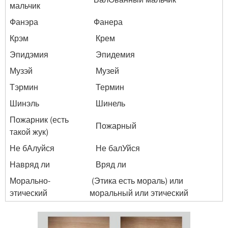
мальчик
Фанэра
Фанера
Крэм
Крем
Эпидэмия
Эпидемия
Музэй
Музей
Тэрмин
Термин
Шинэль
Шинель
Пожарник (есть
Пожарный
такой жук)
Не бАлуйся
Не балУйся
Навряд ли
Вряд ли
Морально-
(Этика есть мораль) или
этический
моральный или этический