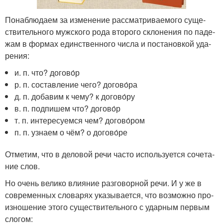
Понаблюдаем за изме­не­ние рас­смат­ри­ва­е­мо­го суще­
стви­тель­но­го муж­ско­го рода вто­ро­го скло­не­ния по паде­
жам в фор­мах един­ствен­но­го чис­ла и поста­нов­кой уда­
ре­ния:
и. п. что? догово́р
р. п. состав­ле­ние чего? догово́ра
д. п. доба­вим к чему? к догово́ру
в. п. под­пи­шем что? догово́р
т. п. инте­ре­су­ем­ся чем? догово́ром
п. п. узна­ем о чём? о догово́ре
Отметим, что в дело­вой речи часто исполь­зу­ет­ся соче­та­
ние слов.
Но очень вели­ко вли­я­ние раз­го­вор­ной речи. И у же в
совре­мен­ных сло­ва­рях ука­зы­ва­ет­ся, что воз­мож­но про­
из­но­ше­ние это­го суще­стви­тель­но­го с удар­ным пер­вым
сло­гом: