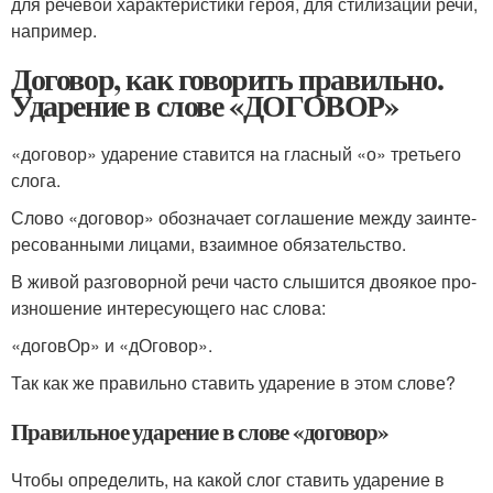
для речевой характеристики героя, для стилизации речи,
например.
Договор, как говорить правильно.
Ударение в слове «ДОГОВОР»
«дого­вор» уда­ре­ние ста­вит­ся на глас­ный «о» тре­тье­го
сло­га.
Слово «дого­вор» обо­зна­ча­ет согла­ше­ние меж­ду заин­те­
ре­со­ван­ны­ми лица­ми, вза­им­ное обя­за­тель­ство.
В живой раз­го­вор­ной речи часто слы­шит­ся дво­я­кое про­
из­но­ше­ние инте­ре­су­ю­ще­го нас сло­ва:
«договОр» и «дОговор».
Так как же пра­виль­но ста­вить уда­ре­ние в этом сло­ве?
Правильное ударение в слове «договор»
Чтобы опре­де­лить, на какой слог ста­вить уда­ре­ние в