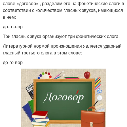
сло­ве «дого­вор» , раз­де­лим его на фоне­ти­че­ские сло­ги в
соот­вет­ствии с коли­че­ством глас­ных зву­ков, име­ю­щих­ся
в нем:
до-го-вор
Три глас­ных зву­ка орга­ни­зу­ют три фоне­ти­че­ских сло­га.
Литературной нор­мой про­из­но­ше­ния явля­ет­ся удар­ный
глас­ный тре­тье­го сло­га в этом сло­ве:
до-го-во́р