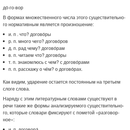
до́-го-вор
В фор­мах мно­же­ствен­но­го чис­ла это­го суще­стви­тель­но­
го нор­ма­тив­ным явля­ет­ся про­из­но­ше­ние:
и. п . что? догово́ры
р. п. мно­го чего? догово́ров
д. п. рад чему? догово́рам
в. п. чита­ем что? догово́ры
т. п. зна­ком­люсь с чем? с догово́рами
п. п. рас­ска­жу о чём? о догово́рах.
Как видим, уда­ре­ние оста­ет­ся посто­ян­ным на тре­тьем
сло­ге сло­ва.
Наряду с этим лите­ра­тур­ным сло­ва­ми суще­ству­ют в
речи такие же фор­мы ана­ли­зи­ру­е­мо­го суще­стви­тель­но­
го, кото­рые сло­ва­ри фик­си­ру­ют с поме­той «раз­го­вор­
ное»:
и. п. дого­во­ра́,