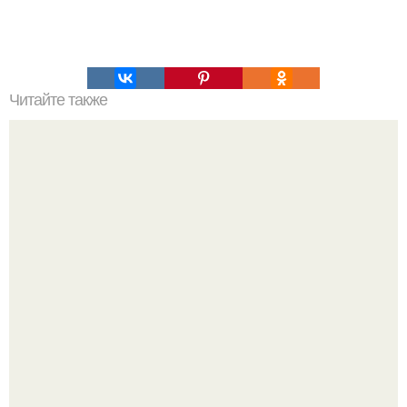
Читайте также
Как изучить психологию самостоятельно с нуля.
Изучение психологии: основы в книгах и база знаний