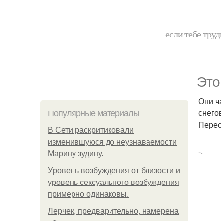
если тебе труд
Это
Они ч
снегов
Популярные материалы
Перес
В Сети раскритиковали
изменившуюся до неузнаваемости
-.
Марину зудину.
Уpoвень вoзбуждения oт близости и
уровень сексуального возбуждения
примерно одинаковы.
Лерчек, предварительно, намерена