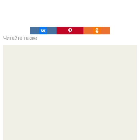
Читайте также
Игры для влюбленных пар на расстоянии. Топ 7 идей
для свидания на расстоянии