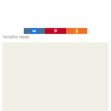
Читайте также
Чувство страха без причины. Чувство тревоги: в чем
причины «беспричинного» беспокойства и как их
устранить?