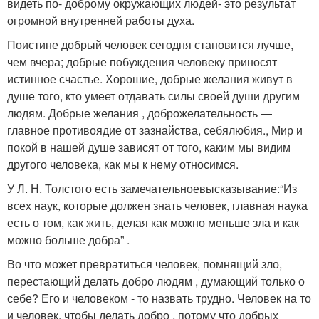
видеть по- доброму окружающих людей- это результат
огромной внутренней работы духа.
Поистине добрый человек сегодня становится лучше,
чем вчера; добрые побуждения человеку приносят
истинное счастье. Хорошие, добрые желания живут в
душе того, кто умеет отдавать силы своей души другим
людям. Добрые желания , доброжелательность —
главное противоядие от зазнайства, себялюбия., Мир и
покой в нашей душе зависят от того, каким мы видим
другого человека, как мы к нему относимся.
У Л. Н. Толстого есть замечательное
высказывание
:“Из
всех наук, которые должен знать человек, главная наука
есть о том, как жить, делая как можно меньше зла и как
можно больше добра” .
Во что может превратиться человек, помнящий зло,
перестающий делать добро людям , думающий только о
себе? Его и человеком - то назвать трудно. Человек на то
и человек, чтобы делать добро , потому что добрых