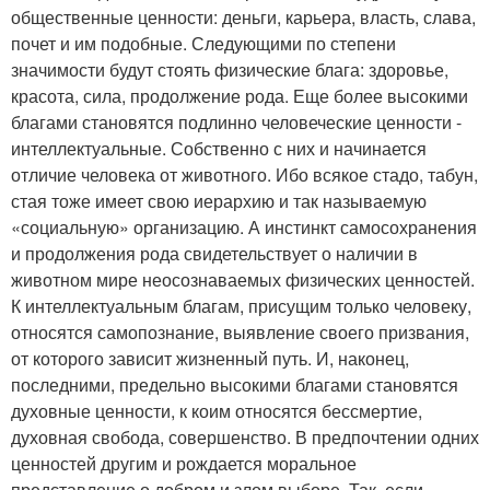
общественные ценности: деньги, карьера, власть, слава,
почет и им подобные. Следующими по степени
значимости будут стоять физические блага: здоровье,
красота, сила, продолжение рода. Еще более высокими
благами становятся подлинно человеческие ценности -
интеллектуальные. Собственно с них и начинается
отличие человека от животного. Ибо всякое стадо, табун,
стая тоже имеет свою иерархию и так называемую
«социальную» организацию. А инстинкт самосохранения
и продолжения рода свидетельствует о наличии в
животном мире неосознаваемых физических ценностей.
К интеллектуальным благам, присущим только человеку,
относятся самопознание, выявление своего призвания,
от которого зависит жизненный путь. И, наконец,
последними, предельно высокими благами становятся
духовные ценности, к коим относятся бессмертие,
духовная свобода, совершенство. В предпочтении одних
ценностей другим и рождается моральное
представление о добром и злом выборе. Так, если