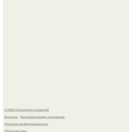
"3 Мечты юности и громкий финал": как Арнольд
шварценеггер женился на племяннице Кеннеди.
Расплата за характер?
© 2026 Психология отношений
Контакты
Пользовательское соглашение
Политика конфидециальности
Обратная связь