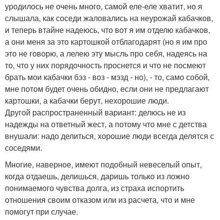
уродилось не очень много, самой еле-еле хватит, но я
слышала, как соседи жаловались на неурожай кабачков,
и теперь втайне надеюсь, что вот я им отделю кабачков,
а они меня за это картошкой отблагодарят (но я им про
это не говорю, а лелею эту мысль про себя, надеясь на
то, что у них порядочность проснется и что не посмеют
брать мои кабачки бэз - воз - мэзд - но), - то, само собой,
мне потом будет очень обидно, если они не предлагают
картошки, а кабачки берут, нехорошие люди.
Другой распространенный вариант: делюсь не из
надежды на ответный жест, а потому что мне с детства
внушали: надо делиться, хорошие люди всегда делятся с
соседями.
Многие, наверное, имеют подобный невеселый опыт,
когда отдаешь, делишься, даришь только из ложно
понимаемого чувства долга, из страха испортить
отношения своим отказом или из расчета, что и мне
помогут при случае.