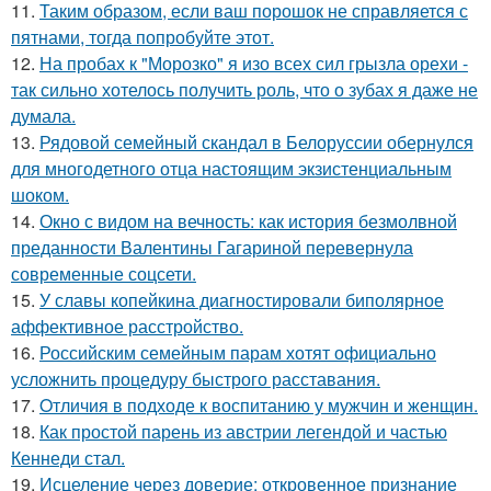
11.
Таким образом, если ваш порошок не справляется с
пятнами, тогда попробуйте этот.
12.
На пробах к "Морозко" я изо всех сил грызла орехи -
так сильно хотелось получить роль, что о зубах я даже не
думала.
13.
Рядовой семейный скандал в Белоруссии обернулся
для многодетного отца настоящим экзистенциальным
шоком.
14.
Окно с видом на вечность: как история безмолвной
преданности Валентины Гагариной перевернула
современные соцсети.
15.
У славы копейкина диагностировали биполярное
аффективное расстройство.
16.
Российским семейным парам хотят официально
усложнить процедуру быстрого расставания.
17.
Oтличия в подходе к воспитанию у мужчин и женщин.
18.
Как простой парень из австрии легендой и частью
Кеннеди стал.
19.
Исцеление через доверие: откровенное признание