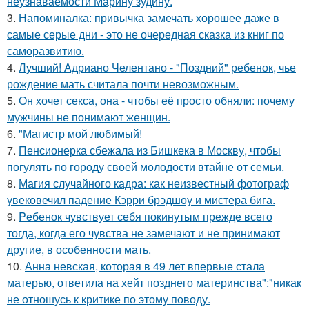
неузнаваемости Марину зудину.
3.
Напоминалка: привычка замечать хорошее даже в
самые серые дни - это не очередная сказка из книг по
саморазвитию.
4.
Лучший! Адриано Челентано - "Поздний" ребенок, чье
рождение мать считала почти невозможным.
5.
Он хочет секса, она - чтобы её просто обняли: почему
мужчины не понимают женщин.
6.
"Магистр мой любимый!
7.
Пенсионерка сбежала из Бишкека в Москву, чтобы
погулять по городу своей молодости втайне от семьи.
8.
Магия случайного кадра: как неизвестный фотограф
увековечил падение Кэрри брэдшоу и мистера бига.
9.
Peбенок чувствует себя покинутым прежде всего
тогда, когда его чувства не замечают и не принимают
другие, в особенности мать.
10.
Анна невская, которая в 49 лет впервые стала
матерью, ответила на хейт позднего материнства":"никак
не отношусь к критике по этому поводу.