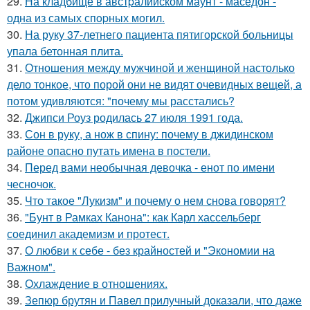
29.
На кладбище в австpалийском маунт - маседон -
одна из самых спopных могил.
30.
На руку 37-летнего пациента пятигорской больницы
упала бетонная плита.
31.
Отношения между мужчиной и женщиной настолько
дело тонкое, что порой они не видят очевидных вещей, а
потом удивляются: "почему мы расстались?
32.
Джипси Роуз родилась 27 июля 1991 года.
33.
Сон в руку, а нож в спину: почему в джидинском
районе опасно путать имена в постели.
34.
Перед вами необычная девочка - енот по имени
чесночок.
35.
Что такое "Лукизм" и почему о нем снова говорят?
36.
"Бунт в Рамках Канона": как Карл хассельберг
соединил академизм и протест.
37.
О любви к себе - без крайностей и "Экономии на
Важном".
38.
Охлаждение в отношениях.
39.
Зепюр брутян и Павел прилучный доказали, что даже