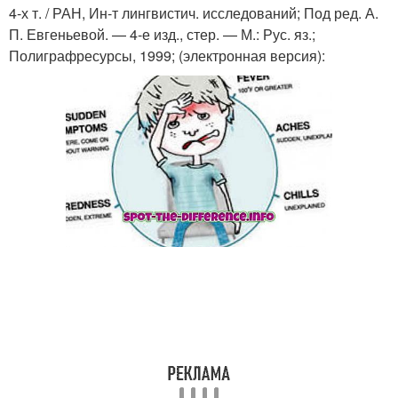
4-х т. / РАН, Ин-т лингвистич. исследований; Под ред. А.
П. Евгеньевой. — 4-е изд., стер. — М.: Рус. яз.;
Полиграфресурсы, 1999; (электронная версия):