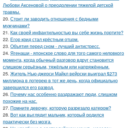
Любови Аксеновой о преодолении тяжелой детской
травмы.
20.
Стоит ли заводить отношения с бедными
мужчинами?
21.
Как своей инфантильностью вы себе жизнь портите?
22.
Егор крид стал крёстным отцом.
23.
Объятия перед сном - лучший антистресс.
24.
Ягенаши - японское слово для того самого неловкого
момента, когда обычный разговор вдруг становится
слишком серьёзным, тяжёлым или напряжённым.
25.
Житель Нью-джерси Майкл вейрски выиграл $273
миллиона в лотерею в тот же день, когда официально
завершился его развод.
26.
Почему нас особенно раздражают люди, слишком
похожие на нас.
27.
Помните девочку, которую разрезало катером?
28.
Вот как выглядит мальчик, который родился
практически без мозга.