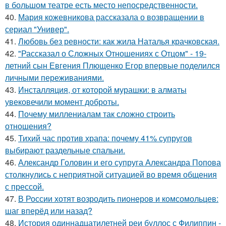
в большом театре есть место непосредственности.
40.
Мария кожевникова рассказала о возвращении в
сериал "Универ".
41.
Любовь без ревности: как жила Наталья крачковская.
42.
"Рассказал о Сложных Отношениях с Отцом" - 19-
летний сын Евгения Плющенко Егор впервые поделился
личными переживаниями.
43.
Инсталляция, от которой мурашки: в алматы
увековечили момент доброты.
44.
Почему миллениалам так сложно строить
отношения?
45.
Тихий час против храпа: почему 41% супругов
выбирают раздельные спальни.
46.
Александр Головин и его супруга Александра Попова
столкнулись с неприятной ситуацией во время общения
с прессой.
47.
В России хотят возродить пионеров и комсомольцев:
шаг вперёд или назад?
48.
История одиннадцатилетней реи буллос с Филиппин -