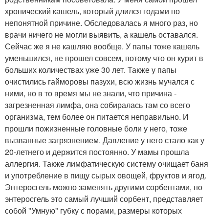
хронический кашель, который длился годами по
непонятной причине. Обследовалась я много раз, но
врачи ничего не могли выявить, а кашель оставался.
Сейчас же я не кашляю вообще. У папы тоже кашель
уменьшился, не прошел совсем, потому что он курит в
больших количествах уже 30 лет. Также у папы
очистились гайморовы пазухи, всю жизнь мучался с
ними, но в то время мы не знали, что причина -
загрезненная лимфа, она собиралась там со всего
организма, тем более он питается неправильно. И
прошли пожизненные головные боли у него, тоже
вызванные загрязнением. Давление у него стало как у
20-летнего и держится постоянно. У мамы прошла
аллергия. Также лимфатическую систему очищает баня
и употребление в пищу сырых овощей, фруктов и ягод.
Энтеросгель можно заменять другими сорбентами, но
энтеросгель это самый лучший сорбент, представляет
собой "Умную" губку с порами, размеры которых