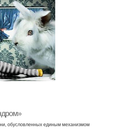
индром»
езни, обусловленных единым механизмом