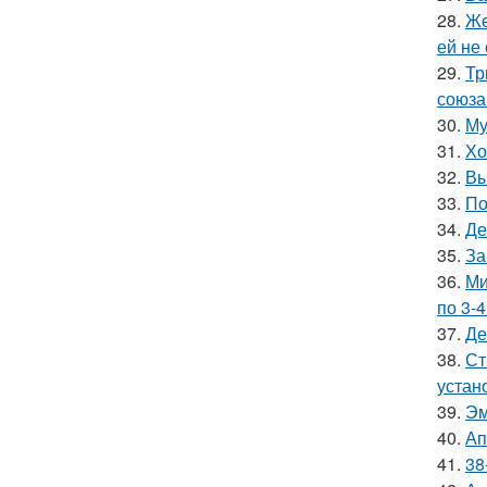
28.
Же
ей не
29.
Тр
союза
30.
Му
31.
Хо
32.
Вы
33.
По
34.
Де
35.
За
36.
Ми
по 3-4
37.
Де
38.
Ст
устан
39.
Эм
40.
Ап
41.
38