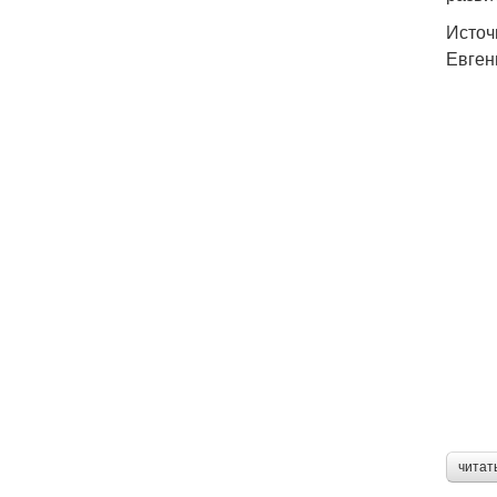
Источн
Евгень
читат