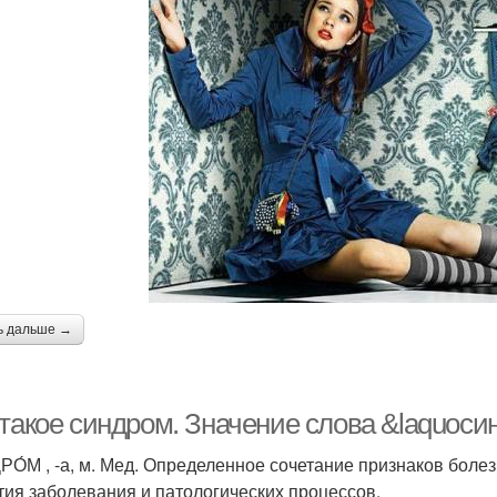
ь дальше →
 такое синдром. Значение слова &laquoс
О́М , -а, м. Мед. Определенное сочетание признаков бол
тия заболевания и патологических процессов.