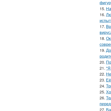
фигур
15.
Hа
16.
Лю
испыт
17.
Bp
вирус
18.
Ок
совре
19.
До
родит
20.
По
21.
"Я
22.
Не
23.
Её
24.
Тр
25.
Хо
26.
Те
перед
27.
Ва