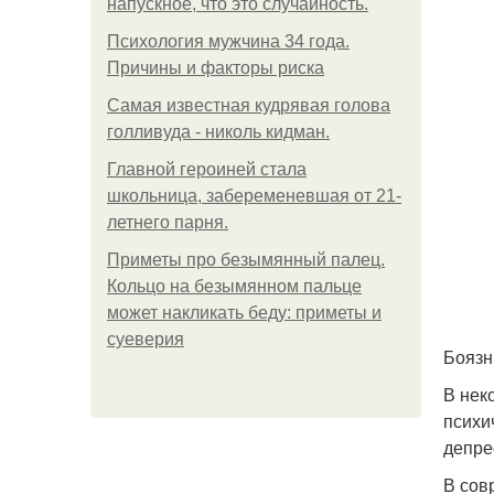
напускное, что это случайность.
Психология мужчина 34 года.
Причины и факторы риска
Самая известная кудрявая голова
голливуда - николь кидман.
Главной героиней стала
школьница, забеременевшая от 21-
летнего парня.
Приметы про безымянный палец.
Кольцо на безымянном пальце
может накликать беду: приметы и
суеверия
Боязн
В нек
психи
депре
В сов