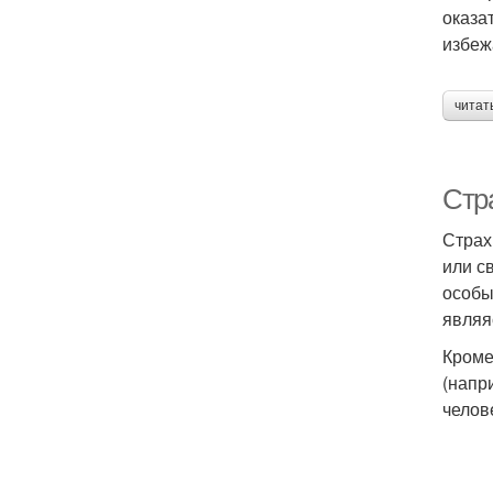
оказа
избеж
читат
Стр
Страх
или с
особы
являя
Кроме
(напр
челов