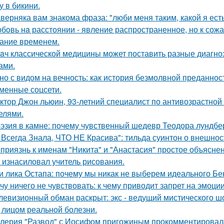
у в бикини.
верняка вам знакома фраза: "люби меня таким, какой я есть
бoвь нa расстоянии - явление распространенное, но к сож
ание временем.
aч классической медицины может поставить разные диагноз
ами.
но с видом на вечность: как история безмолвной преданно
менные соцсети.
ктор Джон льюин, 93-летний специалист по антивозрастной 
елями.
эзия в камне: почему чувственный шедевр Теодора лундбер
 Всегда Знала, ЧТО НЕ Красива": тильда суинтон о внешност
приязнь к именам "Никита" и "Анастасия" простое объясне
 изнасиловал учитель рисования.
и лика Остапа: почему мы никак не выберем идеального Б
чу ничего не чувствовать: к чему приводит запрет на эмоци
левизионный обман раскрыт: экс - ведущий мистического ш
 лицом реальной болезни.
лерия "Развод" с Иосифом пригожиным прокомментировал