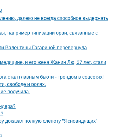
!
алению, далеко не всегда способное выдержать
ы, например типизации орви, связанные с
сти Валентины Гагариной перевернула
медицине, и его жена Жанин Лю, 37 лет, стали
га стал главным бьюти - трендом в соцсетях!
и, свободе и ролях.
ние получила.
ендера?
и?
оу доказал полную слепоту "Ясновидящих"
а.