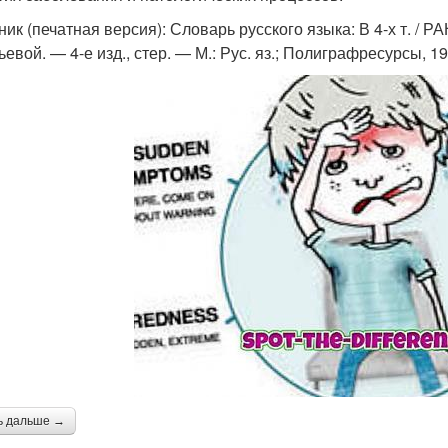
ик (печатная версия): Словарь русского языка: В 4-х т. / РА
евой. — 4-е изд., стер. — М.: Рус. яз.; Полиграфресурсы, 1
ь дальше →