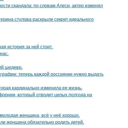
сти скандала: по словам Алеси, актер изменял
терина стулова раскрыли секрет идеального
кая история за ней стоит.
нас.
ий шедевр.
ографии: теперь каждой россиянке нужно выдать
торая кардинально изменила ее жизнь.
форнии, который отводит целых полгода на
молодая женщина, всё у неё хорошо.
ли женщина обязательно родить детей.