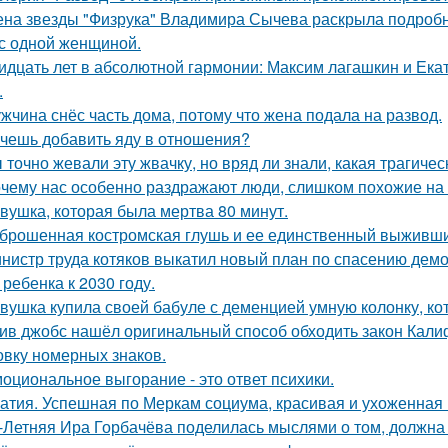
на звезды "Физрука" Владимира Сычева раскрыла подробно
 с одной женщиной.
идцать лет в абсолютной гармонии: Максим лагашкин и Ека
.
жчина снёс часть дома, потому что жена подала на развод.
чешь добавить яду в отношения?
 точно жевали эту жвачку, но вряд ли знали, какая трагичес
чему нас особенно раздражают люди, слишком похожие на 
вушка, которая была мертва 80 минут.
брошенная костромская глушь и ее единственный выживш
нистр труда котяков выкатил новый план по спасению дем
 ребенка к 2030 году.
вушка купила своей бабуле с деменцией умную колонку, ко
ив джобс нашёл оригинальный способ обходить закон Кали
овку номерных знаков.
оциональное выгорание - это ответ психики.
атия. Успешная по Меркам социума, красивая и ухоженная 
-Летняя Ира Горбачёва поделилась мыслями о том, должна 