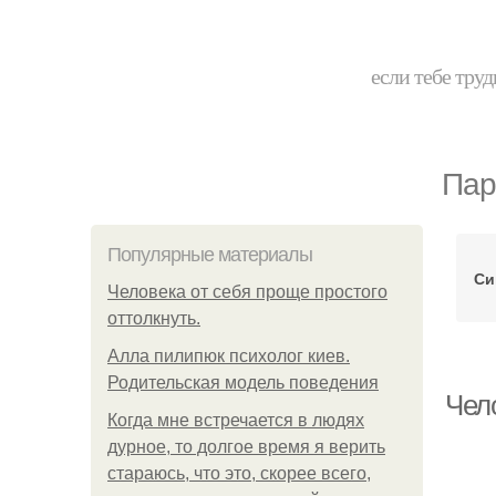
если тебе труд
Пар
Популярные материалы
Си
Человека от себя проще простого
оттолкнуть.
Алла пилипюк психолог киев.
Родительская модель поведения
Чел
Когда мне встречается в людях
дурное, то долгое время я верить
стараюсь, что это, скорее всего,