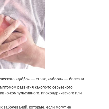
еческого «φόβο» — страх, «νόσου» — болезни.
мптомом развития какого-то серьезного
ссивно-компульсивного, ипохондрического или
 заболеваний, которые, если могут не