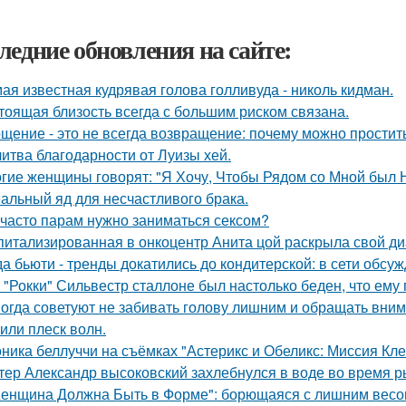
ледние обновления на сайте:
ая известная кудрявая голова голливуда - николь кидман.
тоящая близость всегда с большим риском связана.
щение - это не всегда возвращение: почему можно простит
итва благодарности от Луизы хей.
гие женщины говорят: "Я Хочу, Чтобы Рядом со Мной был 
альный яд для несчастливого брака.
 часто парам нужно заниматься сексом?
питализированная в онкоцентр Анита цой раскрыла свой ди
да бьюти - тренды докатились до кондитерской: в сети обсу
 "Рокки" Сильвестр сталлоне был настолько беден, что ему
огда советуют не забивать голову лишним и обращать вним
 или плеск волн.
ника беллуччи на съёмках "Астерикс и Обеликс: Миссия Клео
тер Александр высоковский захлебнулся в воде во время р
енщина Должна Быть в Форме": борющаяся с лишним весо