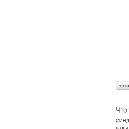
читат
Что
СИНДР
разви