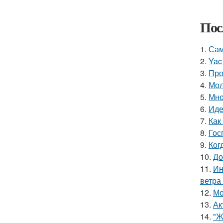
Пос
1.
Сам
2.
Yac
3.
Про
4.
Мол
5.
Мно
6.
Иде
7.
Как
8.
Гос
9.
Ког
10.
До
11.
Ин
ветра
12.
Мо
13.
Ак
14.
"Ж