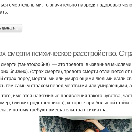
ться смертельными, то значительно навредят здоровью чело
ать.
ь дальше →
ах смерти психическое расстройство. Стр
 смерти (танатофобия) — это тревога, вызванная мыслями 
воих близких). (страх смерти), тревога смерти отличается о
й страх перед мертвыми или умирающими людьми и/или св
сь тем самым страхом перед мертвыми или умирающими, а 
 того, имеются навязчивые проявления такого чувства, ча
имер, близких родственников), которые при большой стойк
ека, и потому требуют вмешательства психиатра.