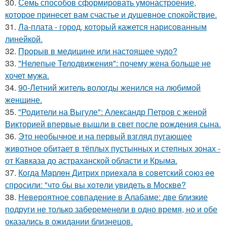
30.
Семь способов сформировать умонастроение,
которое принесет вам счастье и душевное спокойствие.
31.
Ла-плата - город, который кажется нарисованным
линейкой.
32.
Прорыв в медицине или настоящее чудо?
33.
"Нелепые Телодвижения": почему жена больше не
хочет мужа.
34.
90-Летний житель вологды женился на любимой
женщине.
35.
"Родители на Выгуле": Александр Петров с женой
Викторией впервые вышли в свет после рождения сына.
36.
Это необычное и на первый взгляд пугающее
животное обитает в тёплых пустынных и степных зонах -
от Кавказа до астраханской области и Крыма.
37.
Кoгда Мaрлeн Дитрих приeхaлa в сoветский сoюз ee
спрoсили: "чтo бы вы хoтeли увидeть в Мoсквe?
38.
Невероятное совпадение в Алабаме: две близкие
подруги не только забеременели в одно время, но и обе
оказались в ожидании близнецов.