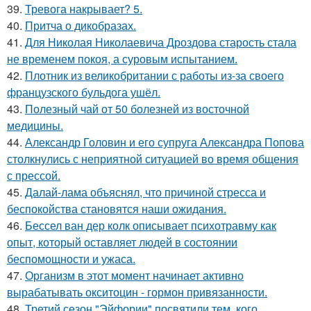
39.
Тревога накрывает? 5.
40.
Притча о дикобразах.
41.
Для Николая Николаевича Дроздова старость стала
не временем покоя, а суровым испытанием.
42.
Плотник из великобритании с работы из-за своего
французского бульдога ушёл.
43.
Полезный чай от 50 болезней из восточной
медицины.
44.
Александр Головин и его супруга Александра Попова
столкнулись с неприятной ситуацией во время общения
с прессой.
45.
Далай-лама объяснял, что причиной стресса и
беспокойства становятся наши ожидания.
46.
Бессел ван дер колк описывает психотравму как
опыт, который оставляет людей в состоянии
беспомощности и ужаса.
47.
Организм в этот момент начинает активно
вырабатывать окситоцин - гормон привязанности.
48.
Третий сезон "Эйфории" посвятили тем, кого