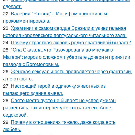
сделает.
22.
Валерия "Развод" с Иосифом пригожиным
прокомментировала.
23.
Храм книг в самом сердце Бразилии: удивительная
история королевского португальского читального зала.
24.
Почему страстная любовь редко счастливой бывает?
25.
"Она Сказала, что Разочарована во мне как в
Матери": мороз о сложном пубертате дочери и принятии
развода с Богомоловым.
26.
Женская сексуальность проявляется через фантазии,
а не открыто.
27.
Настоящий герой в одиночку животных из
пылающего здания вывел.
28.
Свято место пусто не бывает: не успел джиган
развестись, как интернет уже сосватал его Анне
седоковой.
29.
Почему в отношениях тяжело, даже когда есть
любовь.