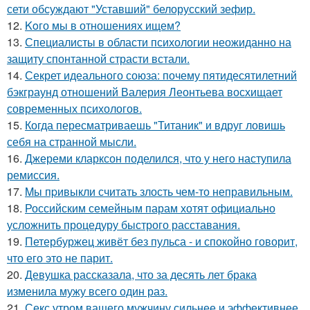
сети обсуждают "Уставший" белорусский зефир.
12.
Koго мы в отношениях ищем?
13.
Специалисты в области психологии неожиданно на
защиту спонтанной страсти встали.
14.
Секрет идеального союза: почему пятидесятилетний
бэкграунд отношений Валерия Леонтьева восхищает
современных психологов.
15.
Когда пересматриваешь "Титаник" и вдруг ловишь
себя на странной мысли.
16.
Джереми кларксон поделился, что у него наступила
ремиссия.
17.
Mы пpивыкли считать злость чем-то неправильным.
18.
Российским семейным парам хотят официально
усложнить процедуру быстрого расставания.
19.
Петербуржец живёт без пульса - и спокойно говорит,
что его это не парит.
20.
Девушка рассказала, что за десять лет брака
изменила мужу всего один раз.
21.
Секс утром вашего мужчину сильнее и эффективнее