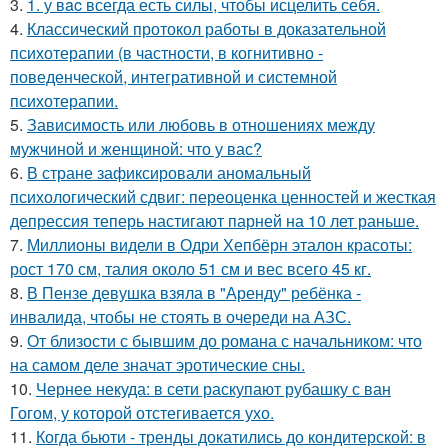
3.
1. у вac всегда есть силы, чтобы исцелить себя.
4.
Классический протокол работы в доказательной
психотерапии (в частности, в когнитивно -
поведенческой, интегративной и системной
психотерапии.
5.
Зависимость или любовь в отношениях между
мужчиной и женщиной: что у вас?
6.
В стране зафиксировали аномальный
психологический сдвиг: переоценка ценностей и жесткая
депрессия теперь настигают парней на 10 лет раньше.
7.
Миллионы видели в Одри Хепбёрн эталон красоты:
рост 170 см, талия около 51 см и вес всего 45 кг.
8.
В Пензе девушка взяла в "Аренду" ребёнка -
инвалида, чтобы не стоять в очереди на АЗС.
9.
От близости с бывшим до романа с начальником: что
на самом деле значат эротические сны.
10.
Чернее некуда: в сети раскупают рубашку с ван
Гогом, у которой отстегивается ухо.
11.
Когда бьюти - тренды докатились до кондитерской: в